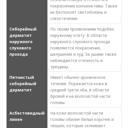
покраснение конъюнктивы. Также
их беспокоят светобоязнь и
слезотечение.
Себорейный
По своим проявлениям подобен
дерматит
наружному отиту. В области
наружного
наружного слухового прохода
слухового
появляются покраснение,
прохода
шелушение и зуд. За ушами также
наблюдаются отечность и
трещины.
Пятнистый
Имеет обычно хроническое
себорейный
течение. Поражается кожа в
дерматит
средней трети лба, в области
бровей и на волосистой части
головы.
Асбестовидный
На коже волосистой части
лихен
головы обилие белых корочек и
чешуек, которые склеивают