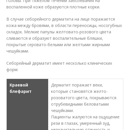
головы. При тяжелом течении заболевания на
воспаленной коже образуются плотные корки.
В случае себорейного дерматита на лице поражается
кожа между бровями, в области переносицы, носогубных
складок. Мелкие папулы желтовато-розового цвета
сливаются и образуют воспалительные бляшки,
покрытые серовато-белыми или желтыми жирными
чешуйками.
Себорейный дерматит имеет несколько клинических
форм:
Краевой
Дерматит поражает веки,
блефарит
которые становятся желто-
розоватого цвета, покрываются
отрубевидными беловатыми
чешуйками.
Пациенты жалуются на ощущение
рези в глазах, умеренный зуд,
незначительную отечность и