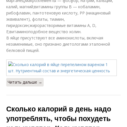
марганец;макроэлементы — фосфор, натрий, кальций,
калий, магний;витамины группы B — кобаламин,
рибофлавин, пантотеновую кислоту, РР (ниациновый
эквивалент), фолаты, тиамин,
пиридоксин;жирорастворимые витамины A, D,
E;витаминоподобное вещество холин.
В яйце присутствуют все аминокислоты, включая
незаменимые, оно признано диетологами эталонной
белковой пищей.
Читать дальше →
Сколько калорий в день надо
употреблять, чтобы похудеть