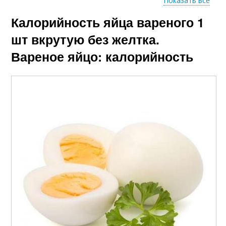
Показать все
Калорийность яйца вареного 1
Яйца без желтка
Калории в яйцах
шт вкрутую без желтка.
Вареное яйцо: калорийность
Яйца для похудения
Яйца без скорлупы
Яйцо без желтка
Куриные яйца
Куриное яйцо
Отечественные яйца