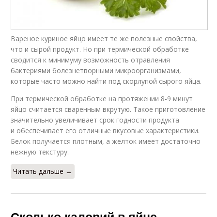
Яйца по категориям
Импортные яйца
Вареное куриное яйцо имеет те же полезные свойства,
что и сырой продукт. Но при термической обработке
сводится к минимуму возможность отравления
Яйца по маркировке
Яйца от породы
бактериями болезнетворными микроорганизмами,
которые часто можно найти под скорлупой сырого яйца.
При термической обработке на протяжении 8-9 минут
яйцо считается сваренным вкрутую. Такое приготовление
значительно увеличивает срок годности продукта
Белка в яйце
Протеин в яйце
и обеспечивает его отличные вкусовые характеристики.
Белок получается плотным, а желток имеет достаточно
нежную текстуру.
Калории в яичном
Читать дальше →
Яйца для организма
белке
Сколько калорий в яйце