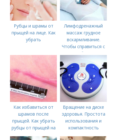
рассказал, сколько
калорий можно
сжечь, работая в
Рубцы и шрамы от
Лимфодренажный
саду
прыщей на лице. Как
массаж грудное
убрать
вскармливание.
Чтобы справиться с
нагрубанием,
необходимо
предпринять
следующие действия:
Как избавиться от
Вращение на диске
шрамов после
здоровья. Простота
прыщей. Как убрать
использования и
рубцы от прыщей на
компактность
лице?