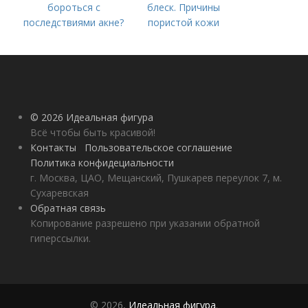
бороться с
блеск. Причины
последствиями акне?
пористой кожи
© 2026 Идеальная фигура
Всё чтобы быть красивой!
Контакты
Пользовательское соглашение
Политика конфидециальности
г. Москва, ЦАО, Мещанский, Пушкарев переулок 7, м.
Сухаревская
Обратная связь
Копирование разрешено при указании обратной
гиперссылки.
© 2026,
Идеальная фигура
.