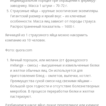
индивидуальном порядке при обращении к фермеру-
заводчику. Масса 1 штуки – 70-72 г.
Страусиные яйца – крупные экзотические экземпляры.
Гигантский размер и яркий вкус – их ключевые
особенности. Масса яиц зависит от породы страуса.
Распространенный показатель – 1600 г.
Яичницей из 1 страусиного яйца можно накормить
компанию из 10 человек.
Фото: quora.com
Яичный порошок, или меланж (от французского
mélange – смесь) – высушенные и измельченные белки
и желтки обычных яиц. Он используется для
приготовления блюд – омлетов, выпечки, котлет.
Преимущества сухой смеси над свежими яйцами –
большой срок годности и отсутствие болезнетворных
микробов. В процессе переработки белки и желтки
пастеризуют.
Разбираемся какое яйцо лучше перепелиное или куриное