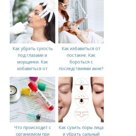
акне и удаления
рубцов и шрамов
постакне
Как убрать сухость
Как избавиться от
под глазами и
постакне. Как
морщинки. Как
бороться с
избавиться от
последствиями акне?
морщин под глазами:
косметологические
процедуры
Что происходит с
Как сузить поры лица
организмом при
и убрать сальный