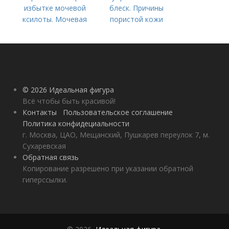
избытке мочевой
блеск. Причины
ксилоты. Мочевая
пористой кожи
кислота в крови:
норма и отклонения
© 2026 Идеальная фигура
Всё чтобы быть красивой!
Контакты
Пользовательское соглашение
Политика конфидециальности
г. Москва, ЦАО, Мещанский, Пушкарев переулок 7, м.
Сухаревская
Обратная связь
Копирование разрешено при указании обратной
гиперссылки.