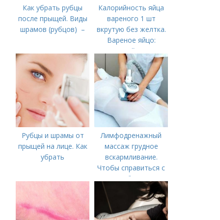
Как убрать рубцы
Калорийность яйца
после прыщей. Виды
вареного 1 шт
шрамов (рубцов) –
вкрутую без желтка.
Вареное яйцо:
калорийность
Рубцы и шрамы от
Лимфодренажный
прыщей на лице. Как
массаж грудное
убрать
вскармливание.
Чтобы справиться с
нагрубанием,
необходимо
предпринять
следующие действия: