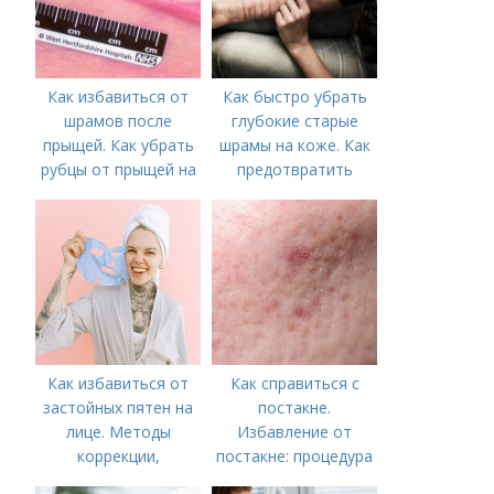
Как избавиться от
Как быстро убрать
шрамов после
глубокие старые
прыщей. Как убрать
шрамы на коже. Как
рубцы от прыщей на
предотвратить
лице?
появление шрамов
Как избавиться от
Как справиться с
застойных пятен на
постакне.
лице. Методы
Избавление от
коррекции,
постакне: процедура
аппаратного лечения