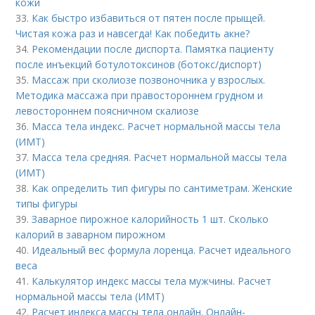
кожи
33.
Как быстро избавиться от пятен после прыщей.
Чистая кожа раз и навсегда! Как победить акне?
34.
Рекомендации после диспорта. Памятка пациенту
после инъекций ботулотоксинов (ботокс/диспорт)
35.
Массаж при сколиозе позвоночника у взрослых.
Методика массажа при правостороннем грудном и
левостороннем поясничном скалиозе
36.
Масса тела индекс. Расчет нормальной массы тела
(ИМТ)
37.
Масса тела средняя. Расчет нормальной массы тела
(ИМТ)
38.
Как определить тип фигуры по сантиметрам. Женские
типы фигуры
39.
Заварное пирожное калорийность 1 шт. Сколько
калорий в заварном пирожном
40.
Идеальный вес формула лоренца. Расчет идеального
веса
41.
Калькулятор индекс массы тела мужчины. Расчет
нормальной массы тела (ИМТ)
42.
Расчет индекса массы тела онлайн. Онлайн-