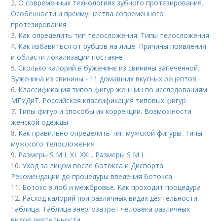
2.
О современных технологиях зубного протезирования.
Особенности и преимущества современного
протезирования
3.
Как определить тип телосложения. Типы телосложения
4.
Как избавиться от рубцов на лице. Причины появления
и области локализации постакне
5.
Сколько калорий в буженине из свинины запеченной.
Буженина из свинины - 11 домашних вкусных рецептов
6.
Классификация типов фигур женщин по исследованиям
МГУДиТ. Российская классификация типовых фигур
7.
Типы фигур и способы их коррекции. Возможности
женской одежды
8.
Как правильно определить тип мужской фигуры. Типы
мужского телосложения
9.
Размеры S M L XL XXL. Размеры S M L
10.
Уход за лицом после ботокса и Диспорта.
Рекомендации до процедуры введения ботокса
11.
Ботокс в лоб и межбровье. Как проходит процедура
12.
Расход калорий при различных видах деятельности
таблица. Таблица энергозатрат человека различных
видов деятельности