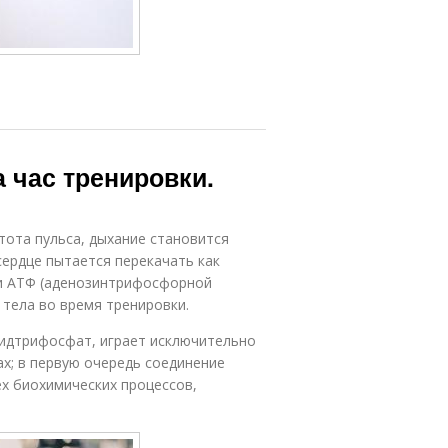
а час тренировки.
тота пульса, дыхание становится
сердце пытается перекачать как
и АТФ (аденозинтрифосфорной
 тела во время тренировки.
озидтрифосфат, играет исключительно
ах; в первую очередь соединение
ех биохимических процессов,