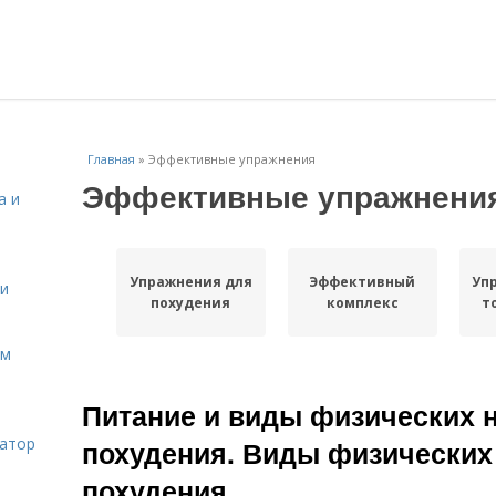
Главная
»
Эффективные упражнения
Эффективные упражнени
а и
Упражнения для
Эффективный
Уп
 и
похудения
комплекс
т
ом
Питание и виды физических н
затор
похудения. Виды физических 
похудения