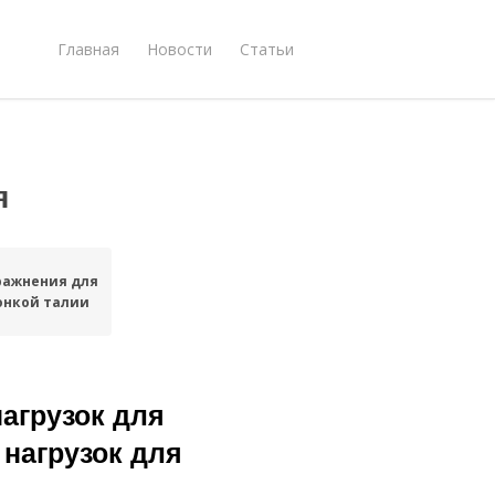
Главная
Новости
Статьи
я
ражнения для
онкой талии
агрузок для
нагрузок для