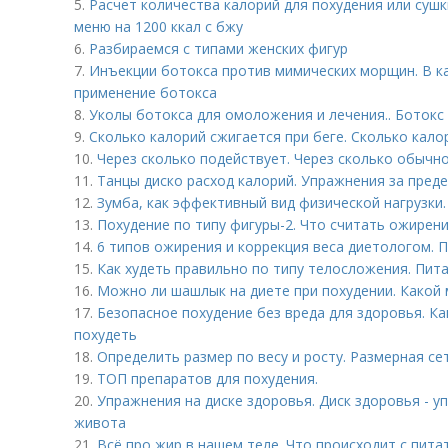
5.
Расчет количества калорий для похудения или суш
меню на 1200 ккал с бжу
6.
Разбираемся с типами женских фигур
7.
Инъекции ботокса против мимических морщин. В ка
применение ботокса
8.
Уколы ботокса для омоложения и лечения.. Ботокс 
9.
Сколько калорий сжигается при беге. Сколько кал
10.
Через сколько подействует. Через сколько обычн
11.
Танцы диско расход калорий. Упражнения за пред
12.
Зумба, как эффективный вид физической нагрузки.
13.
Похудение по типу фигуры-2. Что считать ожирен
14.
6 типов ожирения и коррекция веса диетологом. 
15.
Как худеть правильно по типу телосложения. Пит
16.
Можно ли шашлык на диете при похудении. Какой
17.
Безопасное похудение без вреда для здоровья. Ка
похудеть
18.
Определить размер по весу и росту. Размерная се
19.
ТОП препаратов для похудения.
20.
Упражнения на диске здоровья. Диск здоровья - у
живота
21.
Всё про жир в нашем теле. Что происходит с пит