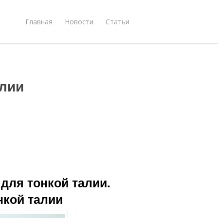
Главная
Новости
Статьи
алии
для тонкой талии.
нкой талии