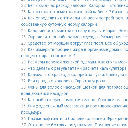
22.
Бег 8 км в час расход калорий. Калории – «топлив
23.
Как открыть косметологический кабинет? бизнес-
24.
Как определить оптимальный вес и потребность в
собственную суточную норму калорий
25.
Калорийность минтай на пару в мультиварке. Чем 
26.
Определить онлайн размер одежды. Размерная се
27.
Средство от морщин вокруг глаз посл. Все об уход
28.
Как измерить процент жира в организме дома с 
процент жира в организме?
29.
Размеры верхней женской одежды. Как снять мерк
30.
Что делать с результатами расчёта калькулятора 
31.
Калькулятор расхода калорий за сутки. Калькулят
32.
Вся правда о калориях. Скрытая угроза
33.
Фены для волос с насадкой щеткой для потрясаю
вращающейся насадкой
34.
Как выбрать фен самостоятельно. Дополнительн
35.
Лимфодренажный массаж лица противопоказания.
процедуры
36.
Плазмолифтинг или биоревитализация. Фракционн
37.
Отек после ботокса под глазами. Появление отек