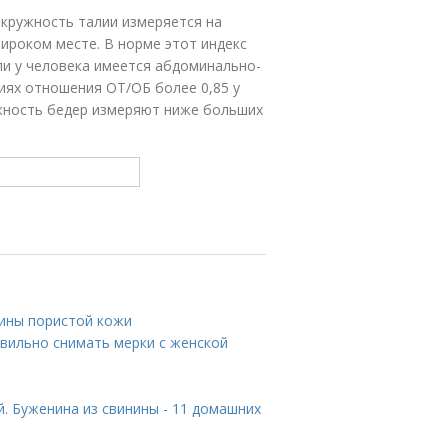
кружность талии измеряется на
широком месте. В норме этот индекс
ли у человека имеется абдоминально-
иях отношения ОТ/ОБ более 0,85 у
кружность бедер измеряют ниже больших
чины пористой кожи
вильно снимать мерки с женской
. Буженина из свинины - 11 домашних