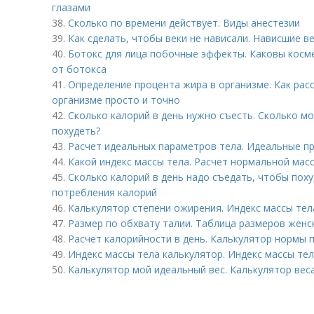
глазами
38.
Сколько по времени действует. Виды анестезии
39.
Как сделать, чтобы веки не нависали. Нависшие в
40.
Ботокс для лица побочные эффекты. Каковы косм
от ботокса
41.
Определение процента жира в организме. Как рас
организме просто и точно
42.
Сколько калорий в день нужно съесть. Сколько мо
похудеть?
43.
Расчет идеальных параметров тела. Идеальные пр
44.
Какой индекс массы тела. Расчет нормальной мас
45.
Сколько калорий в день надо съедать, чтобы пох
потребления калорий
46.
Калькулятор степени ожирения. Индекс массы тел
47.
Размер по обхвату талии. Таблица размеров жен
48.
Расчет калорийности в день. Калькулятор нормы 
49.
Индекс массы тела калькулятор. Индекс массы те
50.
Калькулятор мой идеальный вес. Калькулятор вес