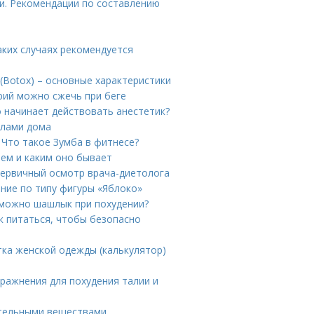
ки. Рекомендации по составлению
ких случаях рекомендуется
(Botox) – основные характеристики
орий можно сжечь при беге
о начинает действовать анестетик?
елами дома
 Что такое Зумба в фитнесе?
ием и каким оно бывает
Первичный осмотр врача-диетолога
ание по типу фигуры «Яблоко»
 можно шашлык при похудении?
к питаться, чтобы безопасно
тка женской одежды (калькулятор)
пражнения для похудения талии и
ательными веществами