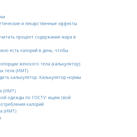
еки
етические и лекарственные эффекты
считать процент содержания жира в
жно есть калорий в день, чтобы
опорции женского тела (калькулятор)
сы тела (ИМТ)
удеть калькулятор. Калькулятор нормы
а (ИМТ)
ской одежды по ГОСТУ: ищем свой
потребления калорий
ла (ИМТ)
а