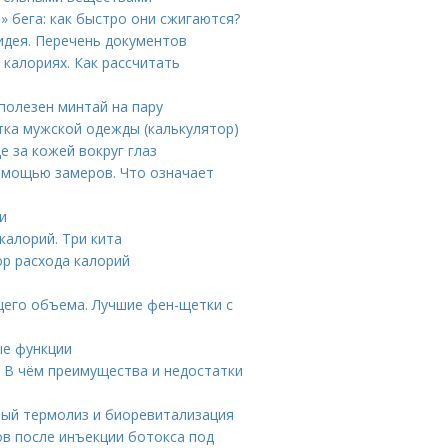
о» бега: как быстро они сжигаются?
идея. Перечень документов
 калориях. Как рассчитать
полезен минтай на пару
тка мужской одежды (калькулятор)
е за кожей вокруг глаз
помощью замеров. Что означает
и
калорий. Три кита
ор расхода калорий
щего объема. Лучшие фен-щетки с
ые функции
 В чём преимущества и недостатки
ый термолиз и биоревитализация
ов после инъекции ботокса под