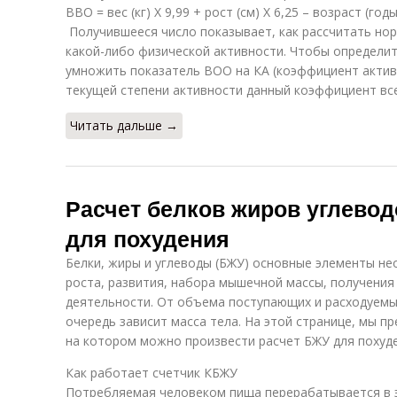
ВВО = вес (кг) Х 9,99 + рост (см) Х 6,25 – возраст (годы
Получившееся число показывает, как рассчитать нор
какой-либо физической активности. Чтобы определит
умножить показатель ВОО на КА (коэффициент актив
текущей степени активности данный коэффициент все
Читать дальше →
Расчет белков жиров углево
для похудения
Белки, жиры и углеводы (БЖУ) основные элементы не
роста, развития, набора мышечной массы, получения
деятельности. От объема поступающих и расходуемых
очередь зависит масса тела. На этой странице, мы п
на котором можно произвести расчет БЖУ для похуде
Как работает счетчик КБЖУ
Потребляемая человеком пища перерабатывается в 