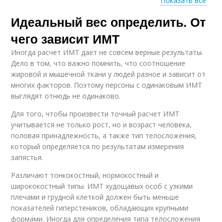
Показать все
Идеальный вес определить. От
Веса для мальчиков
Веса для девочек
чего зависит ИМТ
Иногда расчет ИМТ дает не совсем верные результаты.
Дело в том, что важно помнить, что соотношение
жировой и мышечной ткани у людей разное и зависит от
Рост для девушек
Вес для девушки
многих факторов. Поэтому персоны с одинаковым ИМТ
выглядят отнюдь не одинаково.
Для того, чтобы произвести точный расчет ИМТ
учитывается не только рост, но и возраст человека,
половая принадлежность, а также тип телосложения,
который определяется по результатам измерения
запястья.
Различают тонкокостный, нормокостный и
ширококостный типы. ИМТ худощавых особ с узкими
плечами и грудной клеткой должен быть меньше
показателей гиперстеников, обладающих крупными
формами. Иногда для определения типа телосложения