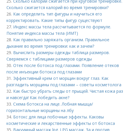
25.
Сколько калорий сжигается при круговой тренировке.
Сколько сжигается калорий во время тренировки?
26.
Как определить тип фигуры и научиться его
корректировать. Какие типы фигур существуют
27.
Индекс массы тела рассчитывается по формуле.
Понятие индекса массы тела (ИМТ)
28.
Как правильно заряжать организм. Правильное
дыхание во время тренировки: как и зачем?
29.
Вычислить размеры одежды таблица размеров.
Сверяемся с таблицами размеров одежды
30.
Отек после ботокса под глазами. Появление отеков
после инъекции ботокса под глазами
31.
Эффективный крем от морщин вокруг глаз. Как
разгладить морщины под глазами – советы косметолога
32.
Как быстро убрать следы от прыщей. Чистая кожа раз
и навсегда! Как победить акне?
33.
Схема ботокса на лице. Лобная мышца/
горизонтальные морщины на лбу
34.
Ботокс для лица побочные эффекты. Каковы
косметические и лекарственные эффекты от ботокса
35.
Вакуумный массаж lpg. LPG массаж. За и против