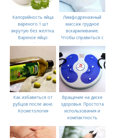
Калорийность яйца
Лимфодренажный
вареного 1 шт
массаж грудное
вкрутую без желтка.
вскармливание.
Вареное яйцо:
Чтобы справиться с
калорийность
нагрубанием,
необходимо
предпринять
следующие действия:
Как избавиться от
Вращение на диске
рубцов после акне.
здоровья. Простота
Косметология
использования и
компактность