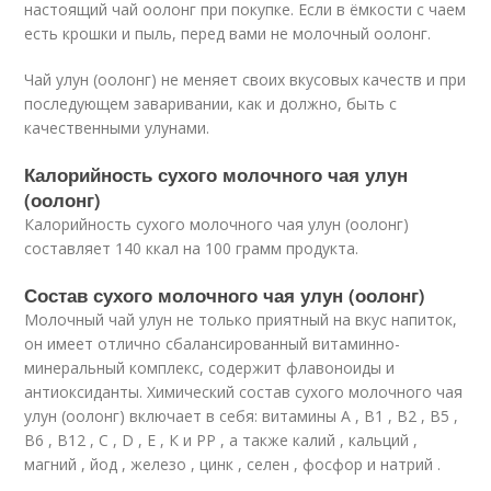
настоящий чай оолонг при покупке. Если в ёмкости с чаем
есть крошки и пыль, перед вами не молочный оолонг.
Чай улун (оолонг) не меняет своих вкусовых качеств и при
последующем заваривании, как и должно, быть с
качественными улунами.
Калорийность сухого молочного чая улун
(оолонг)
Калорийность сухого молочного чая улун (оолонг)
составляет 140 ккал на 100 грамм продукта.
Состав сухого молочного чая улун (оолонг)
Молочный чай улун не только приятный на вкус напиток,
он имеет отлично сбалансированный витаминно-
минеральный комплекс, содержит флавоноиды и
антиоксиданты. Химический состав сухого молочного чая
улун (оолонг) включает в себя: витамины А , В1 , В2 , В5 ,
В6 , В12 , С , D , Е , К и РР , а также калий , кальций ,
магний , йод , железо , цинк , селен , фосфор и натрий .