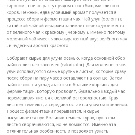
сиропом , они не растут рядом с пастбищами элитных
коров. Нежный, едва уловимый аромат получается в
процессе сбора и ферментации чая. Чай улун (оолонг) в
китайской чайной иерархии занимает переходное место
от зелёного чая к красному ( чёрному ). Именно поэтому
молочный чай имеет ярко-выраженный вкус зелёного чая
, и чудесный аромат красного .
Собирают сырьё для улуна осенью, когда основной сбор
чайных листьев закончен (calorizator). Для молочного чая
улун используются самые крупные листья, которые сразу
после сбора на пару часов оставляют на солнце. Затем
чайные листья укладываются в большие корзины для
ферментации, которую проводят, буквально каждый час
перемешивая листья с великой осторожностью. Края
листьев темнеют, а середина остаётся упругой и зелёной.
Процесс ферментации прерывается, и сырье
высушивается при больших температурах, при этом
листья сворачиваются, но не ломаются. Именно эта
отличительная особенность и позволяет узнать