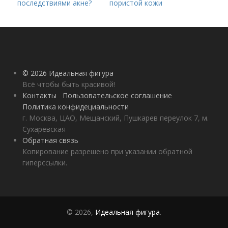
последствиями акне?
пористой кожи
© 2026 Идеальная фигура
Всё чтобы быть красивой!
Контакты
Пользовательское соглашение
Политика конфидециальности
г. Москва, ЦАО, Мещанский, Пушкарев переулок 7, м.
Сухаревская
Обратная связь
Копирование разрешено при указании обратной
гиперссылки.
© 2026,
Идеальная фигура
.