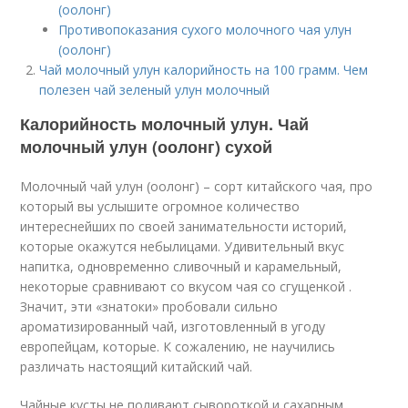
(оолонг)
Противопоказания сухого молочного чая улун
(оолонг)
Чай молочный улун калорийность на 100 грамм. Чем
полезен чай зеленый улун молочный
Калорийность молочный улун. Чай
молочный улун (оолонг) сухой
Молочный чай улун (оолонг) – сорт китайского чая, про
который вы услышите огромное количество
интереснейших по своей занимательности историй,
которые окажутся небылицами. Удивительный вкус
напитка, одновременно сливочный и карамельный,
некоторые сравнивают со вкусом чая со сгущенкой .
Значит, эти «знатоки» пробовали сильно
ароматизированный чай, изготовленный в угоду
европейцам, которые. К сожалению, не научились
различать настоящий китайский чай.
Чайные кусты не поливают сывороткой и сахарным