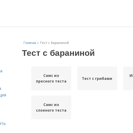
Главная
»
Тест с бараниной
Тест с бараниной
ам
Самс из
И
Тест с грибами
пресного теста
а
ция
Самс из
слоеного теста
ить