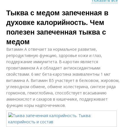
Показать все
Тыква с медом запеченная в
Тыква в кулинарии
Тыквы с медом
духовке калорийность. Чем
полезен запеченная тыква с
медом
Блюда из тыквы
Горшочек из тыквы
Витамин А отвечает за нормальное развитие,
репродуктивную функцию, здоровье кожи и глаз,
поддержание иммунитета. В-каротин является
провитамином А и обладает антиоксидантными
свойствами. 6 мкг бета-каротина эквивалентны 1 мкг
Тертая тыква
витамина А. Витамин В5 участвует в белковом, жировом,
углеводном обмене, обмене холестерина, синтезе ряда
гормонов, гемоглобина, способствует всасыванию
аминокислот и сахаров в кишечнике, поддерживает
функцию коры надпочечников.