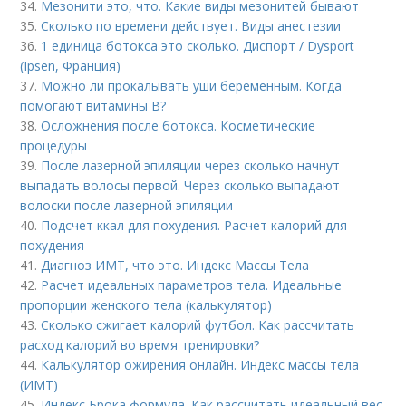
34.
Мезонити это, что. Какие виды мезонитей бывают
35.
Сколько по времени действует. Виды анестезии
36.
1 единица ботокса это сколько. Диспорт / Dysport
(Ipsen, Франция)
37.
Можно ли прокалывать уши беременным. Когда
помогают витамины B?
38.
Осложнения после ботокса. Косметические
процедуры
39.
После лазерной эпиляции через сколько начнут
выпадать волосы первой. Через сколько выпадают
волоски после лазерной эпиляции
40.
Подсчет ккал для похудения. Расчет калорий для
похудения
41.
Диагноз ИМТ, что это. Индекс Массы Тела
42.
Расчет идеальных параметров тела. Идеальные
пропорции женского тела (калькулятор)
43.
Сколько сжигает калорий футбол. Как рассчитать
расход калорий во время тренировки?
44.
Калькулятор ожирения онлайн. Индекс массы тела
(ИМТ)
45.
Индекс Брока формула. Как рассчитать идеальный вес