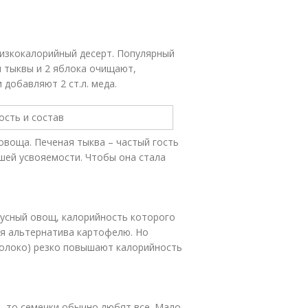
изкокалорийный десерт. Популярный
м тыквы и 2 яблока очищают,
 добавляют 2 ст.л. меда.
овоща. Печеная тыква – частый гость
ошей усвояемости. Чтобы она стала
кусный овощ, калорийность которого
ая альтернатива картофелю. Но
молоко) резко повышают калорийность
, то семечки обычно любят все. Мало