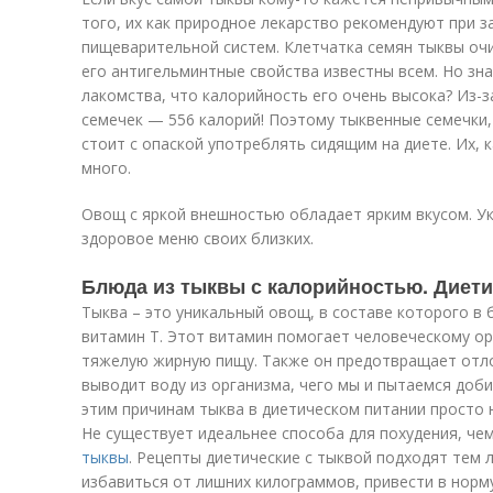
того, их как природное лекарство рекомендуют при з
пищеварительной систем. Клетчатка семян тыквы оч
его антигельминтные свойства известны всем. Но зн
лакомства, что калорийность его очень высока? Из-
семечек — 556 калорий! Поэтому тыквенные семечки,
стоит с опаской употреблять сидящим на диете. Их, 
много.
Овощ с яркой внешностью обладает ярким вкусом. Ук
здоровое меню своих близких.
Блюда из тыквы с калорийностью. Диети
Тыква – это уникальный овощ, в составе которого в
витамин Т. Этот витамин помогает человеческому ор
тяжелую жирную пищу. Также он предотвращает отло
выводит воду из организма, чего мы и пытаемся доби
этим причинам тыква в диетическом питании просто 
Не существует идеальнее способа для похудения, че
тыквы
. Рецепты диетические с тыквой подходят тем
избавиться от лишних килограммов, привести в норму