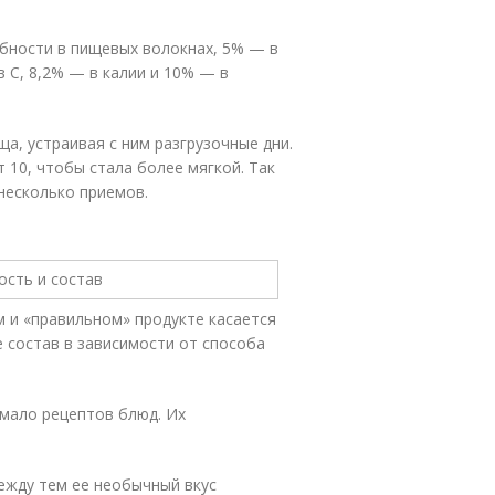
бности в пищевых волокнах, 5% — в
в С, 8,2% — в калии и 10% — в
а, устраивая с ним разгрузочные дни.
т 10, чтобы стала более мягкой. Так
несколько приемов.
 и «правильном» продукте касается
е состав в зависимости от способа
емало рецептов блюд. Их
между тем ее необычный вкус