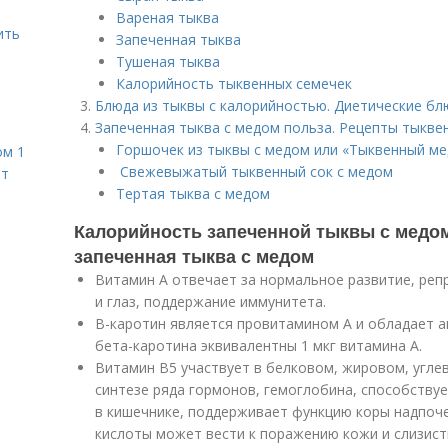
Вареная тыква
ить
Запеченная тыква
Тушеная тыква
Калорийность тыквенных семечек
Блюда из тыквы с калорийностью. Диетические бл
Запеченная тыква с медом польза. Рецепты тыкве
Горшочек из тыквы с медом или «Тыквенный ме
ом 1
Свежевыжатый тыквенный сок с медом
ет
Тертая тыква с медом
Калорийность запеченной тыквы с медом
запеченная тыква с медом
Витамин А отвечает за нормальное развитие, реп
и глаз, поддержание иммунитета.
В-каротин является провитамином А и обладает а
бета-каротина эквивалентны 1 мкг витамина А.
Витамин В5 участвует в белковом, жировом, угле
синтезе ряда гормонов, гемоглобина, способству
в кишечнике, поддерживает функцию коры надпоч
кислоты может вести к поражению кожи и слизист