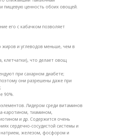
 и пищевую ценность обоих овощей.
ние его с кабачком позволяет
о жиров и углеводов меньше, чем в
, клетчатки), что делает овощ
ендуют при сахарном диабете;
 поэтому они разрешены даже при
;
ее 90%.
оэлементов. Лидером среди витаминов
эта-каротином, тиамином,
иотином и др. Содержится очень
ниях сердечно-сосудистой системы и
, натрием, железом, фосфором и