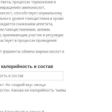
ответа, процессах торможения и
ревращениях аминокислот,
 кислот, способствует нормальному
ного уровня гомоцистеина в крови.
ождается снижением аппетита,
ем гомоцистеинемии, анемии.
, принимающим участие в регуляции
частвует в процессах проведения
ет ферменты обмена жирных кислот и
 калорийность и состав
кт. Но сладкий вкус овоща
кости». Какова же калорийность тыквы
 это ближайший тыквенный