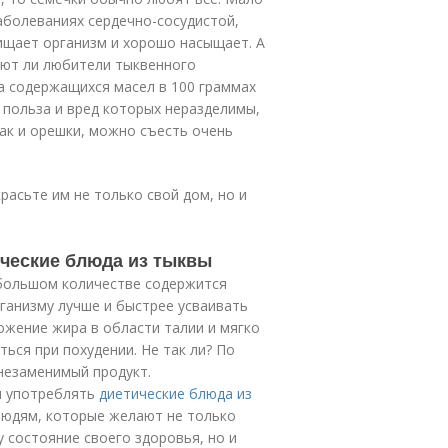
аболеваниях сердечно-сосудистой,
ищает организм и хорошо насыщает. А
ают ли любители тыквенного
за содержащихся масел в 100 граммах
 польза и вред которых неразделимы,
как и орешки, можно съесть очень
расьте им не только свой дом, но и
ческие блюда из тыквы
 большом количестве содержится
ганизму лучше и быстрее усваивать
жение жира в области талии и мягко
ться при похудении. Не так ли? По
незаменимый продукт.
м употреблять
диетические блюда из
 людям, которые желают не только
 состояние своего здоровья, но и