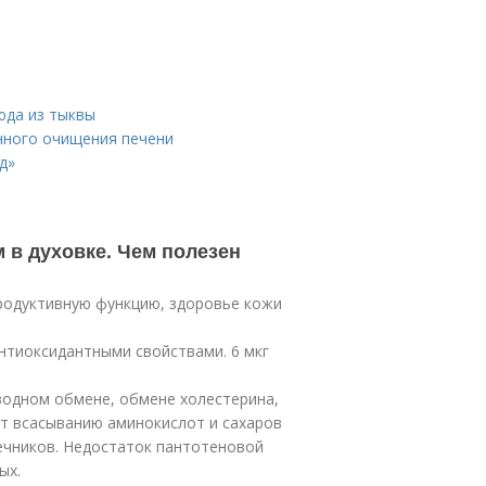
юда из тыквы
нного очищения печени
д»
 в духовке. Чем полезен
родуктивную функцию, здоровье кожи
нтиоксидантными свойствами. 6 мкг
водном обмене, обмене холестерина,
ет всасыванию аминокислот и сахаров
ечников. Недостаток пантотеновой
ых.