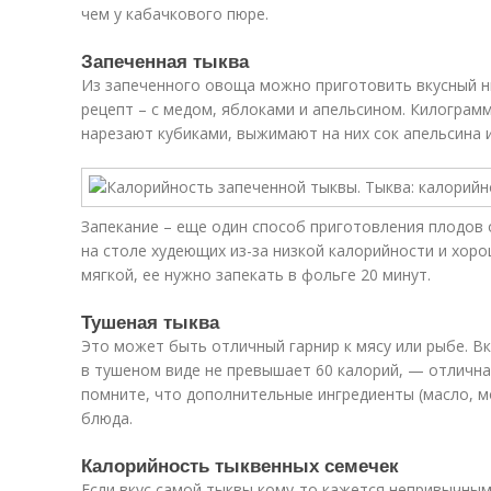
чем у кабачкового пюре.
Запеченная тыква
Из запеченного овоща можно приготовить вкусный н
рецепт – с медом, яблоками и апельсином. Килограм
нарезают кубиками, выжимают на них сок апельсина и
Запекание – еще один способ приготовления плодов 
на столе худеющих из-за низкой калорийности и хор
мягкой, ее нужно запекать в фольге 20 минут.
Тушеная тыква
Это может быть отличный гарнир к мясу или рыбе. В
в тушеном виде не превышает 60 калорий, — отличн
помните, что дополнительные ингредиенты (масло, 
блюда.
Калорийность тыквенных семечек
Если вкус самой тыквы кому-то кажется непривычным