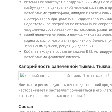
Витамин В6 участвует в поддержании иммунного 
возбуждения в центральной нервной системе, в п
метаболизме триптофана, липидов и нуклеиновых
формированию эритроцитов, поддержанию нормаль
Недостаточное потребление витамина В6 сопров
нарушением состояния кожных покровов, развити
Калий является основным внутриклеточным ионом
водного, кислотного и электролитного баланса, у
нервных импульсов, регуляции давления.
Кобальт входит в состав витамина В12. Активиру
метаболизма фолиевой кислоты.
Калорийность запеченной тыквы. Тыква:
Диетологи рекомендуют тыкву как диетический проду
настораживает и заставляет сомневаться в его «лег
и так ли она полезна, как все говорят?
Состав
Все уверены в низкую калорийность кабачка. А ведь