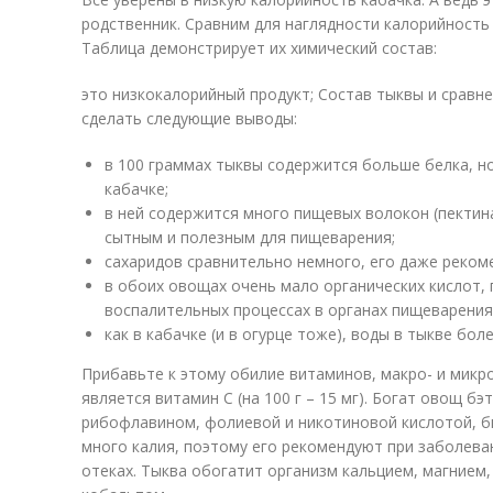
родственник. Сравним для наглядности калорийность
Таблица демонстрирует их химический состав:
это низкокалорийный продукт; Состав тыквы и сравне
сделать следующие выводы:
в 100 граммах тыквы содержится больше белка, н
кабачке;
в ней содержится много пищевых волокон (пектина
сытным и полезным для пищеварения;
сахаридов сравнительно немного, его даже реком
в обоих овощах очень мало органических кислот,
воспалительных процессах в органах пищеварения
как в кабачке (и в огурце тоже), воды в тыкве бол
Прибавьте к этому обилие витаминов, макро- и микр
является витамин С (на 100 г – 15 мг). Богат овощ б
рибофлавином, фолиевой и никотиновой кислотой, б
много калия, поэтому его рекомендуют при заболева
отеках. Тыква обогатит организм кальцием, магнием