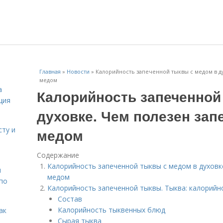
Главная
»
Новости
»
Калорийность запеченной тыквы с медом в ду
медом
а
Калорийность запеченной
ция
духовке. Чем полезен зап
сту и
медом
Содержание
Калорийность запеченной тыквы с медом в духовке
н
медом
 по
Калорийность запеченной тыквы. Тыква: калорийн
Состав
Калорийность тыквенных блюд
ак
Сырая тыква