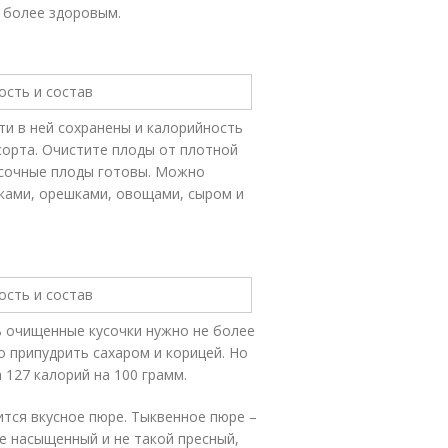
 более здоровым.
ти в ней сохранены и калорийность
сорта. Очистите плоды от плотной
 сочные плоды готовы. Можно
оками, орешками, овощами, сыром и
ть очищенные кусочки нужно не более
о припудрить сахаром и корицей. Но
 127 калорий на 100 грамм.
ится вкусное пюре. Тыквенное пюре –
ее насыщенный и не такой пресный,