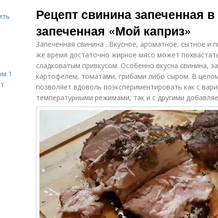
Свинин на
Свинин в фольге
Рецепт свинина запеченная в
горячее
ить
запеченная «Мой каприз»
Запеченная свинина . Вкусное, ароматное, сытное и 
же время достаточно жирное мясо может похвастат
сладковатым привкусом. Особенно вкусна свинина, за
ом 1
картофелем, томатами, грибами либо сыром. В целом
ет
позволяет вдоволь поэкспериментировать как с вари
температурными режимами, так и с другими добавляе