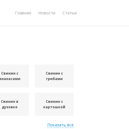
Главная
Новости
Статьи
Свинин с
Свинин с
ананасами
грибами
Свинин в
Свинин с
духовке
картошкой
Показать все