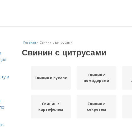
Главная
»
Свинин с цитрусами
Свинин с цитрусами
а
ция
Свинин с
сту и
Свинин в рукаве
помидорами
н
Свинин с
Свинин с
 по
картофелем
секретом
ак