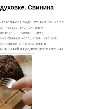
Свинина в
 духовке. Свинина
фольге
питательное блюдо. Это нежное и в то
ься невероятно приятным
печенная в духовке вместе с
 же свинина хороша тем, что она
антами ее приготовления и
мыми к ней ингредиентами и соусами.