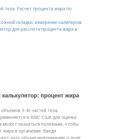
й тела. Расчет процента жира по
кожной складки: измерение калипером
лятор для рассчёта процента жира в
 калькулятор: процент жира
 объемов 3-4х частей тела,
применяется в ВМС США для оценки
ра может оказаться полезным, чтобы
т жира в организме. Введя
может дать общую информацию о доле