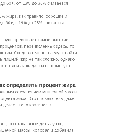
до 60+, от 23% до 30% считается
20% жира, как правило, хорошие и
до 60+, с 19% до 23% считается
х групп превышает самые высокие
процентов, перечисленных здесь, то
лохим. Следовательно, следует найти
ь лишний жир не так сложно, однако
 как одни лишь диеты не помогут с
Как определить процент жира
имальным сохранением мышечной массы
роцента жира. Этот показатель даже
и делает тело красивее в
ес, но стала выглядеть лучше,
ышечной массы, которая и добавила