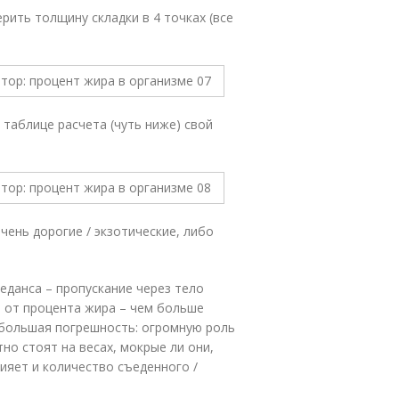
рить толщину складки в 4 точках (все
таблице расчета (чуть ниже) свой
ень дорогие / экзотические, либо
педанса – пропускание через тело
т от процента жира – чем больше
а большая погрешность: огромную роль
но стоят на весах, мокрые ли они,
лияет и количество съеденного /