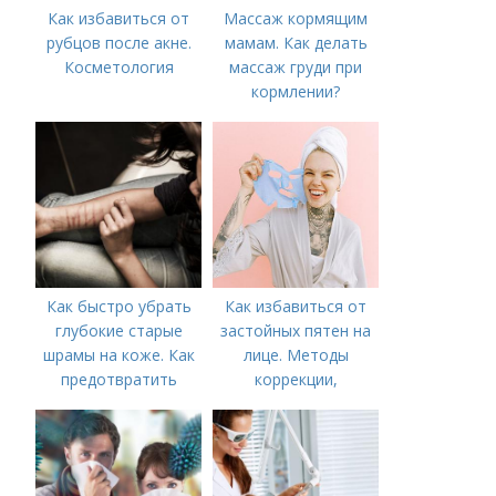
Как избавиться от
Массаж кормящим
рубцов после акне.
мамам. Как делать
Косметология
массаж груди при
кормлении?
Как быстро убрать
Как избавиться от
глубокие старые
застойных пятен на
шрамы на коже. Как
лице. Методы
предотвратить
коррекции,
появление шрамов
аппаратного лечения
акне и удаления
рубцов и шрамов
постакне