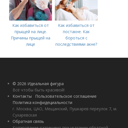
Как избавиться от
Как избавиться от
прыщей на лице.
постакне. Как
Причины прыщей на
бороться с
лице
последствиями акне?
© 2026 Идеальная фигура
Всё чтобы быть красивой!
Контакты
Пользовательское соглашение
Политика конфидециальности
г. Москва, ЦАО, Мещанский, Пушкарев переулок 7, м.
Сухаревская
Обратная связь
Копирование разрешено при указании обратной