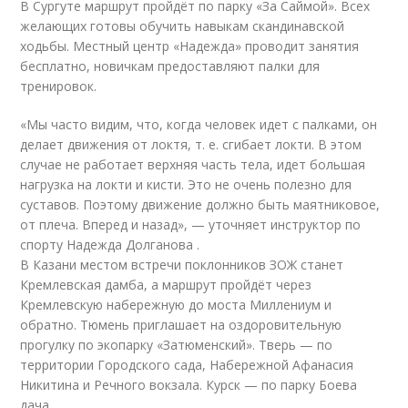
В Сургуте маршрут пройдёт по парку «За Саймой». Всех
желающих готовы обучить навыкам скандинавской
ходьбы. Местный центр «Надежда» проводит занятия
бесплатно, новичкам предоставляют палки для
тренировок.
«Мы часто видим, что, когда человек идет с палками, он
делает движения от локтя, т. е. сгибает локти. В этом
случае не работает верхняя часть тела, идет большая
нагрузка на локти и кисти. Это не очень полезно для
суставов. Поэтому движение должно быть маятниковое,
от плеча. Вперед и назад», — уточняет инструктор по
спорту Надежда Долганова .
В Казани местом встречи поклонников ЗОЖ станет
Кремлевская дамба, а маршрут пройдёт через
Кремлевскую набережную до моста Миллениум и
обратно. Тюмень приглашает на оздоровительную
прогулку по экопарку «Затюменский». Тверь — по
территории Городского сада, Набережной Афанасия
Никитина и Речного вокзала. Курск — по парку Боева
дача…