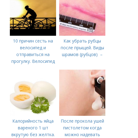
10 причин сесть на
Как убрать рубцы
велосипед и
после прыщей. Виды
отправиться на
шрамов (рубцов) –
прогулку. Велосипед
и польза для
здоровья женщины
Калорийность яйца
После прокола ушей
вареного 1 шт
пистолетом когда
вкрутую без желтка.
можно надевать