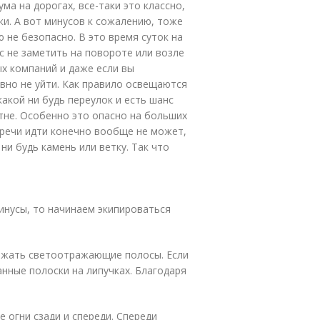
ма на дорогах, все-таки это классно,
ки. А вот минусов к сожалению, тоже
 не безопасно. В это время суток на
с не заметить на повороте или возле
ых компаний и даже если вы
авно не уйти. Как правило освещаются
какой ни будь переулок и есть шанс
тне. Особенно это опасно на больших
 речи идти конечно вообще не может,
ни будь камень или ветку. Так что
инусы, то начинаем экипироваться
ржать светоотражающие полосы. Если
нные полоски на липучках. Благодаря
 огни сзади и спереди. Спереди