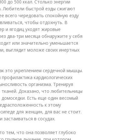
300 до 500 ккал. Столько энергии
а. Любители быстрой езды сжигают
ее всего чередовать спокойную езду
вливаться, чтобы отдохнуть. В
ер и ягодиц уходят жировые
рез два-три месяца обнаружите у себя
Уходит или значительно уменьшается
ни, выглядит моложе своих инертных
ак это укреплением сердечной мышцы.
я профилактика кардиологических
ыносливость организма. Тренируя
тканей. Доказано, что любительницы
 домоседки. Есть еще один весомый
предрасположенность к этому
сипеде для женщин, для вас не стоит.
 застаиваться в сосудах.
то тем, что она позволяет глубоко
то грудное дыхание, при котором