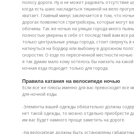
полосу дороги. Ну и не может радовать отсутствие шу
когда есть шанс насладиться тишиной на вело прогул
хватает. Главный минус заключается в том, что ночью
дорогах появляются стритрейсеры, которые могут ва
обочины. Так же ночью на улицах города много пьян
полностью уверены в себе от последствий вам все р
только центральные улицы города, стоит свернуть в 
наткнуться на бордюр или выбоину в дорожном поло
скоростях. О езде по пересеченной местности ночью
я так думаю мало кому хотелось бы наехать на какой 
ночная езда подходит только для города.
Правила катания на велосипеде ночью
Если все же плюсы именно для вас превосходят все м
для ночной езды.
-Элементы вашей одежды обязательно должны соде
нет такой одежды, то можно отдельно приобрести да
им вас будет намного проще заметить на дороге.
-На велосипеде должны быть установлены габаритные