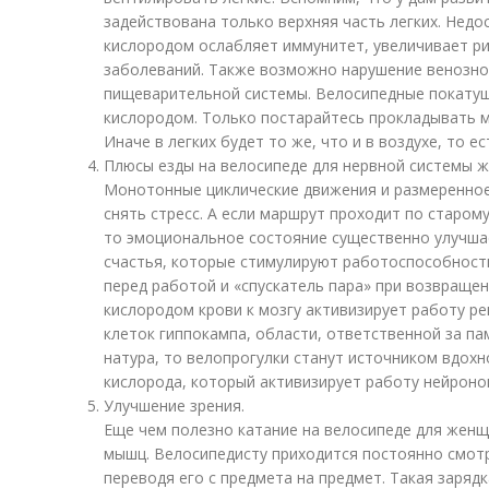
задействована только верхняя часть легких. Нед
кислородом ослабляет иммунитет, увеличивает ри
заболеваний. Также возможно нарушение венозно
пищеварительной системы. Велосипедные покатуш
кислородом. Только постарайтесь прокладывать м
Иначе в легких будет то же, что и в воздухе, то е
Плюсы езды на велосипеде для нервной системы 
Монотонные циклические движения и размеренное
снять стресс. А если маршрут проходит по старом
то эмоциональное состояние существенно улучш
счастья, которые стимулируют работоспособность
перед работой и «спускатель пара» при возвраще
кислородом крови к мозгу активизирует работу р
клеток гиппокампа, области, ответственной за пам
натура, то велопрогулки станут источником вдохн
кислорода, который активизирует работу нейроно
Улучшение зрения.
Еще чем полезно катание на велосипеде для женщ
мышц. Велосипедисту приходится постоянно смотр
переводя его с предмета на предмет. Такая заряд