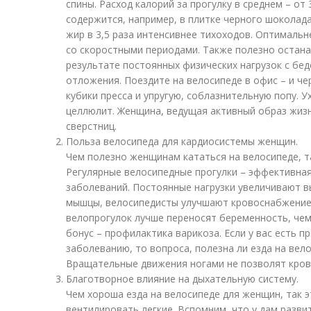
спины. Расход калорий за прогулку в среднем – от 
содержится, например, в плитке черного шоколад
жир в 3,5 раза интенсивнее тихоходов. Оптимальн
со скоростными периодами. Также полезно остана
результате постоянных физических нагрузок с бед
отложения. Поездите на велосипеде в офис – и че
кубики пресса и упругую, соблазнительную попу. 
целлюлит. Женщина, ведущая активный образ жиз
сверстниц.
Польза велосипеда для кардиосистемы женщин.
Чем полезно женщинам кататься на велосипеде, т
Регулярные велосипедные прогулки – эффективна
заболеваний. Постоянные нагрузки увеличивают в
мышцы, велосипедисты улучшают кровоснабжение 
велопрогулок лучше переносят беременность, чем
бонус – профилактика варикоза. Если у вас есть 
заболеванию, то вопроса, полезна ли езда на вело
Вращательные движения ногами не позволят крови
Благотворное влияние на дыхательную систему.
Чем хороша езда на велосипеде для женщин, так э
вентилировать легкие. Вспомним, что у дам разви