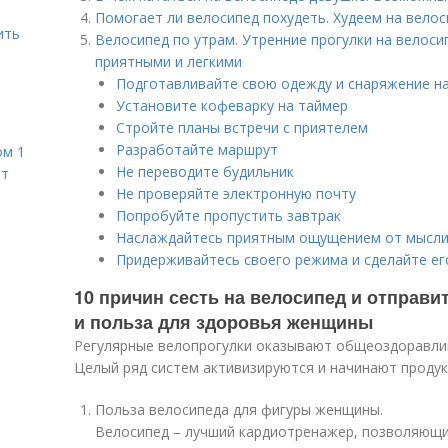
Помогает ли велосипед похудеть. Худеем на вело
ить
Велосипед по утрам. Утренние прогулки на велосип
приятными и легкими
Подготавливайте свою одежду и снаряжение н
Установите кофеварку на таймер
Стройте планы встречи с приятелем
Разработайте маршрут
ом 1
Не переводите будильник
ет
Не проверяйте электронную почту
Попробуйте пропустить завтрак
Наслаждайтесь приятным ощущением от мысли,
Придерживайтесь своего режима и сделайте е
10 причин сесть на велосипед и отправи
и польза для здоровья женщины
Регулярные велопрогулки оказывают общеоздоравли
Целый ряд систем активизируются и начинают продук
Польза велосипеда для фигуры женщины.
Велосипед – лучший кардиотренажер, позволяющи