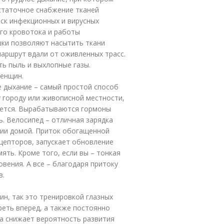
остаточное снабжение тканей
ск инфекционных и вирусных
го кровотока и работы
ки позволяют насытить ткани
аршрут вдали от оживленных трасс.
сть пыль и выхлопные газы.
женщин.
 дыхание – самый простой способ
у городу или живописной местности,
ается. Вырабатываются гормоны
. Велосипед – отличная зарядка
нии домой. Приток обогащенной
ецепторов, запускает обновление
ять. Кроме того, если вы – тонкая
овения. А все – благодаря притоку
в.
ин, так это тренировкой глазных
еть вперед, а также постоянно
ка снижает вероятность развития