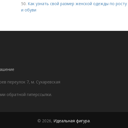
50.
Как узнать свой размер женской одежды по росту
и обуви
лашение
ев переулок 7, м. Сухаревская
ии обратной гиперссылки.
© 2026,
Идеальная фигура
.