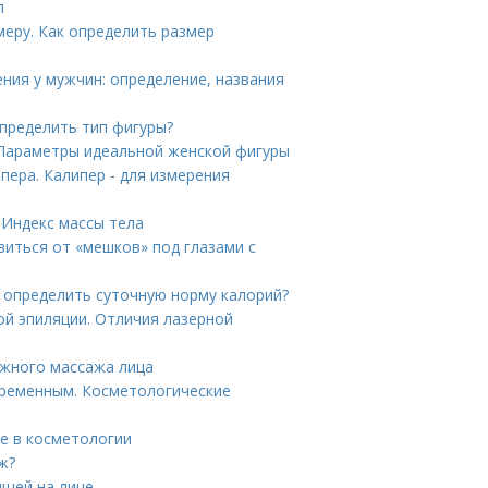
л
меру. Как определить размер
ния у мужчин: определение, названия
определить тип фигуры?
. Параметры идеальной женской фигуры
ера. Калипер - для измерения
 Индекс массы тела
авиться от «мешков» под глазами с
к определить суточную норму калорий?
ой эпиляции. Отличия лазерной
жного массажа лица
еременным. Косметологические
ие в косметологии
ж?
ыщей на лице