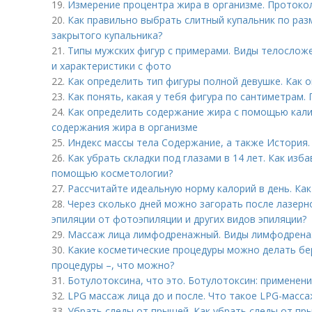
19.
Измерение процентра жира в организме. Протоко
20.
Как правильно выбрать слитный купальник по раз
закрытого купальника?
21.
Типы мужских фигур с примерами. Виды телосложе
и характеристики с фото
22.
Как определить тип фигуры полной девушке. Как 
23.
Как понять, какая у тебя фигура по сантиметрам
24.
Как определить содержание жира с помощью калип
содержания жира в организме
25.
Индекс массы тела Содержание, а также История.
26.
Как убрать складки под глазами в 14 лет. Как изб
помощью косметологии?
27.
Рассчитайте идеальную норму калорий в день. Ка
28.
Через сколько дней можно загорать после лазерн
эпиляции от фотоэпиляции и других видов эпиляции?
29.
Массаж лица лимфодренажный. Виды лимфодрена
30.
Какие косметические процедуры можно делать б
процедуры –, что можно?
31.
Ботулотоксина, что это. Ботулотоксин: применен
32.
LPG массаж лица до и после. Что такое LPG-масса
33.
Убрать следы от прыщей. Как убрать следы от пр