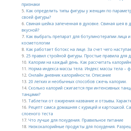
признаки
5.
Как определить типы фигуры у женщин по парамет
своей фигуры?
6.
Свиная шейка запеченная в духовке. Свиная шея в д
вкусной?
7.
Как выбрать препарат для ботулинотерапии лица и
косметологии
8.
Как работает ботокс на лице. За счет чего наступ
9.
25 правил стройной фигуры. Простые правила для 
10.
Калории на каждый день. Как рассчитать калорий
11.
Норма индекса массы тела. Индекс массы тела – 
12.
Онлайн дневник калорийности. Описание
13.
20 легких и необычных способов сжечь калории.
14.
Сколько калорий сжигается при интенсивных танца
танцами?
15.
Таблетки от ожирения название и отзывы. Характ
16.
Рецепт самса домашняя с курицей и картошкой. Са
слоеного теста
17.
Что лучше для похудения. Правильное питание
18.
Низкокалорийные продукты для похудения. Разре