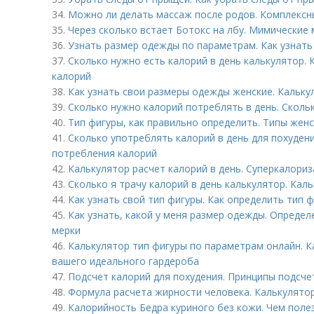
34.
Можно ли делать массаж после родов. Комплекс
35.
Через сколько встает Ботокс на лбу. Мимические 
36.
Узнать размер одежды по параметрам. Как узнат
37.
Сколько нужно есть калорий в день калькулятор.
калорий
38.
Как узнать свои размеры одежды женские. Кальку
39.
Сколько нужно калорий потреблять в день. Скольк
40.
Тип фигуры, как правильно определить. Типы женс
41.
Сколько употреблять калорий в день для похуден
потребления калорий
42.
Калькулятор расчет калорий в день. Суперкалориз
43.
Сколько я трачу калорий в день калькулятор. Ка
44.
Как узнать свой тип фигуры. Как определить тип 
45.
Как узнать, какой у меня размер одежды. Опреде
мерки
46.
Калькулятор тип фигуры по параметрам онлайн. К
вашего идеального гардероба
47.
Подсчет калорий для похудения. Принципы подсче
48.
Формула расчета жирности человека. Калькулятор
49.
Калорийность Бедра куриного без кожи. Чем поле