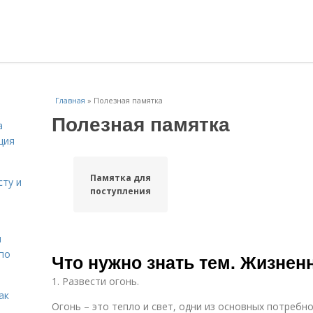
Главная
»
Полезная памятка
Полезная памятка
а
ция
Памятка для
сту и
поступления
н
 по
Что нужно знать тем. Жизне
1. Развести огонь.
ак
Огонь – это тепло и свет, одни из основных потребно