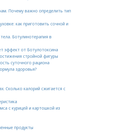
рам. Почему важно определить тип
уховке: как приготовить сочной и
 тела. Ботулинотерапия в
ает эффект от Ботулотоксина
достижения стройной фигуры
ность суточного рациона
формула здоровья?
х. Сколько калорий сжигается с
еристика
мса с курицей и картошкой из
шённые продукты