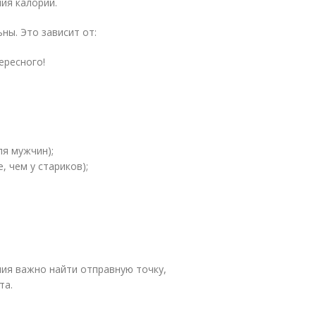
ия калорий.
ны. Это зависит от:
ересного!
ля мужчин);
, чем у стариков);
ния важно найти отправную точку,
та.