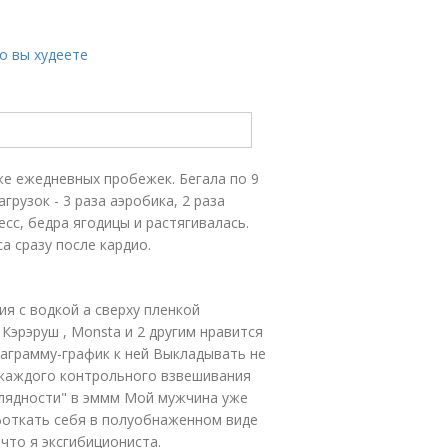
о вы худеете
же ежедневных пробежек. Бегала по 9
рузок - 3 раза аэробика, 2 раза
сс, бедра ягодицы и растягивалась.
а сразу после кардио.
ия с водкой а сверху пленкой
Кэрэруш , Monsta и 2 другим нравится
диаграмму-график к ней Выкладывать не
 каждого контрольного взвешивания
глядности" в эммм Мой мужчина уже
сфоткать себя в полуобнаженном виде
что я эксгибициониста.