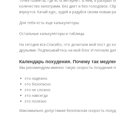
точке планеты, где есть интернет. В нем, я раскрыл 
количество килограмм. Без диет и без голодовок. С
вернутся. Качай курс, худей и радуйся своим новым р
Для тебя есть еще калькуляторы:
Остальные калькуляторы и таблицы.
На сегодня все.Спасибо, что дочитали мой пост до к
друзьями. Подписывайтесь на мой блог.И погнали да
Календарь похудения. Почему так медле
Мы рекомендуем именно такую скорость похудения п
это надёжно
это безопасно
это не сложно
это навсегда
это полезно
Максимально допустимая безопасная скорость похуде