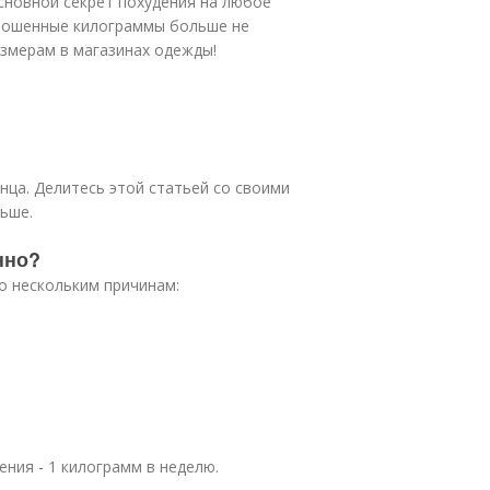
основной секрет похудения на любое
брошенные килограммы больше не
азмерам в магазинах одежды!
онца. Делитесь этой статьей со своими
льше.
нно?
о нескольким причинам:
ния - 1 килограмм в неделю.