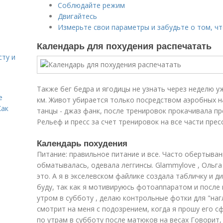
Соблюдайте режим
Двигайтесь
Измерьте свои параметры и забудьте о том, чт
Календарь для похудения распечатать
сту и
Также бег бедра и ягодицы не узнать через неделю у
е
км. Живот убирается только посредством аэробных наг
Как
танцы - джаз фанк, после тренировок прокачивала пре
Рельеф и пресс за счет тренировок на все части пресс
Календарь похудения
Питание: правильное питание и все. Часто обертыван
обматывалась, одевала леггинсы. Glammylove , Ольга 
это. А я в экселевском файлике создала табличку и 
буду, так как я мотивируюсь фотоаппаратом и после
утром в субботу , делаю контрольные фотки для "на
смотрит на меня с подозрением, когда я прошу его 
по утрам в субботу после матюков на весах Говорит, 