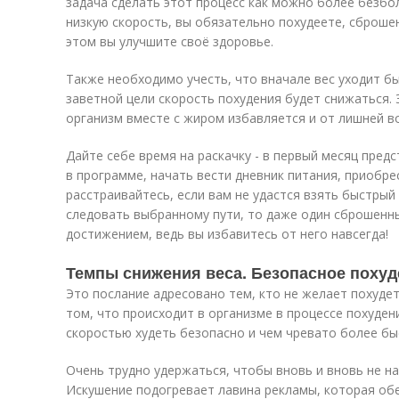
задача сделать этот процесс как можно более безбо
низкую скорость, вы обязательно похудеете, сброше
этом вы улучшите своё здоровье.
Также необходимо учесть, что вначале вес уходит бы
заветной цели скорость похудения будет снижаться. 
организм вместе с жиром избавляется и от лишней в
Дайте себе время на раскачку - в первый месяц пред
в программе, начать вести дневник питания, приобр
расстраивайтесь, если вам не удастся взять быстрый 
следовать выбранному пути, то даже один сброшенн
достижением, ведь вы избавитесь от него навсегда!
Темпы снижения веса. Безопасное похуд
Это послание адресовано тем, кто не желает похуде
том, что происходит в организме в процессе похудени
скоростью худеть безопасно и чем чревато более бы
Очень трудно удержаться, чтобы вновь и вновь не на
Искушение подогревает лавина рекламы, которая об