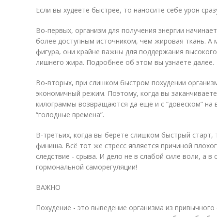
Если вы худеете быстрее, то наносите себе урон сра
Во-первых, организм для получения энергии начинает
более доступным источником, чем жировая ткань. А 
фигура, они крайне важны для поддержания высоког
лишнего жира. Подробнее об этом вы узнаете далее.
Во-вторых, при слишком быстром похудении организм
экономичный режим. Поэтому, когда вы заканчиваете
килограммы возвращаются да ещё и с “довеском” на в
“голодные времена”.
В-третьих, когда вы берёте слишком быстрый старт, 
финиша. Всё тот же стресс является причиной плохог
следствие - срыва. И дело не в слабой силе воли, а 
гормональной саморегуляции!
ВАЖНО
Похудение - это выведение организма из привычного