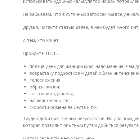
использовать удобный калькулятор нормы потреблен
Не забываем, что в суточных запросах мы все уникаль
Друзья, читайте статью далее, в ней будет много инт
А тем, кто хочет:
Пройдите ТЕСТ .
пола (в день для женщин ккал. надо меньше, чем д
возраста (у подростков и детей обмен интенсивнее
телосложения;
образа жизни;
состояния здоровья;
наследственности;
скорости обмена веществ и пр.
Трудно добиться точных результатов. Но для похуде
которая позволит опытным путём добиться результа
В этом деле есть несколько «но».