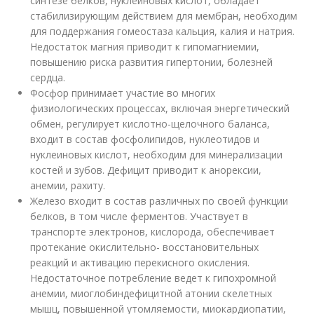
синтезе белков, нуклеиновых кислот, обладает
стабилизирующим действием для мембран, необходим
для поддержания гомеостаза кальция, калия и натрия.
Недостаток магния приводит к гипомагниемии,
повышению риска развития гипертонии, болезней
сердца.
Фосфор принимает участие во многих
физиологических процессах, включая энергетический
обмен, регулирует кислотно-щелочного баланса,
входит в состав фосфолипидов, нуклеотидов и
нуклеиновых кислот, необходим для минерализации
костей и зубов. Дефицит приводит к анорексии,
анемии, рахиту.
Железо входит в состав различных по своей функции
белков, в том числе ферментов. Участвует в
транспорте электронов, кислорода, обеспечивает
протекание окислительно- восстановительных
реакций и активацию перекисного окисления.
Недостаточное потребление ведет к гипохромной
анемии, миоглобиндефицитной атонии скелетных
мышц, повышенной утомляемости, миокардиопатии,