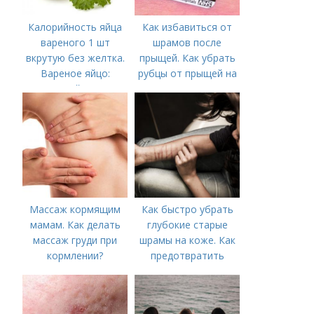
Калорийность яйца
Как избавиться от
вареного 1 шт
шрамов после
вкрутую без желтка.
прыщей. Как убрать
Вареное яйцо:
рубцы от прыщей на
калорийность
лице?
Массаж кормящим
Как быстро убрать
мамам. Как делать
глубокие старые
массаж груди при
шрамы на коже. Как
кормлении?
предотвратить
появление шрамов