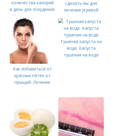
количества калорий
сделать вы для
в день для похудения.
лечения угревой
Женская и мужская
болезни (акне)
суточные нормы
калорий
Тушеная капуста на
воде. Капуста
тушеная на воде
Как избавиться от
красных пятен от
прыщей. Лечение