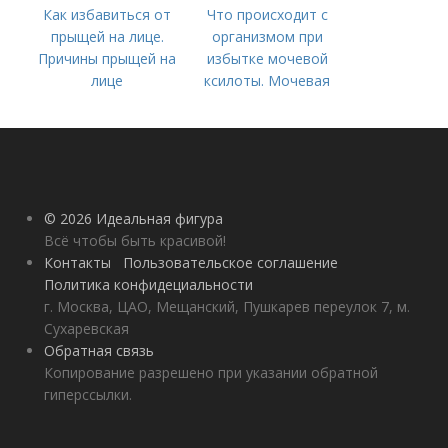
Как избавиться от
Что происходит с
прыщей на лице.
организмом при
Причины прыщей на
избытке мочевой
лице
ксилоты. Мочевая
кислота в крови:
норма и отклонения
© 2026 Идеальная фигура
Всё чтобы быть красивой!
Контакты
Пользовательское соглашение
Политика конфидециальности
г. Москва, ЦАО, Мещанский, Пушкарев переулок 7, м.
Сухаревская
Обратная связь
Копирование разрешено при указании обратной
гиперссылки.