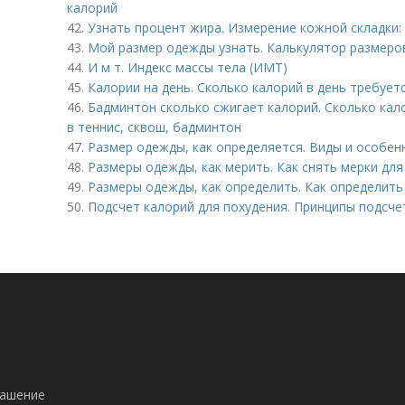
калорий
42.
Узнать процент жира. Измерение кожной складки:
43.
Мой размер одежды узнать. Калькулятор размеро
44.
И м т. Индекс массы тела (ИМТ)
45.
Калории на день. Сколько калорий в день требуе
46.
Бадминтон сколько сжигает калорий. Сколько кал
в теннис, сквош, бадминтон
47.
Размер одежды, как определяется. Виды и особен
48.
Размеры одежды, как мерить. Как снять мерки дл
49.
Размеры одежды, как определить. Как определит
50.
Подсчет калорий для похудения. Принципы подсче
лашение