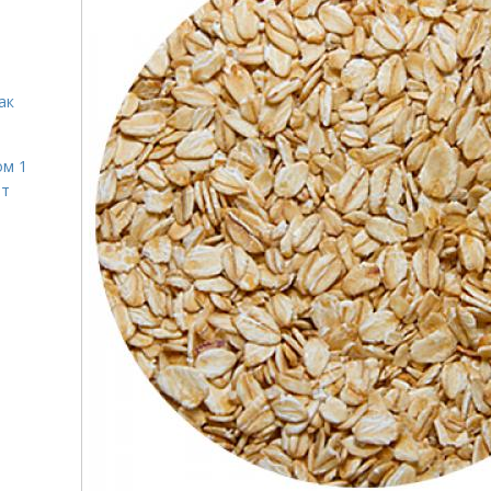
ак
ом 1
ет