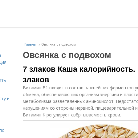
Главная
»
Овсянка с подвохом
Овсянка с подвохом
а
ция
7 злаков Каша калорийность.
злаков
ить
Витамин В1 входит в состав важнейших ферментов у
обмена, обеспечивающих организм энергией и пласт
сту и
метаболизма разветвленных аминокислот. Недостато
нарушениям со стороны нервной, пищеварительной и 
Витамин К регулирует свёртываемость крови.
н
 по