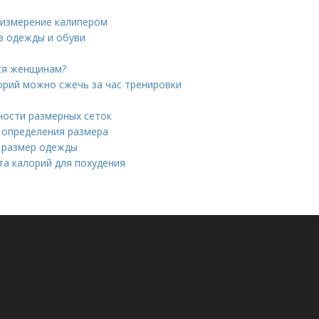
 измерение калипером
в одежды и обуви
тся женщинам?
орий можно сжечь за час тренировки
ности размерных сеток
я определения размера
ь размер одежды
та калорий для похудения