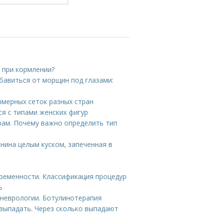
 при кормлении?
збавиться от морщин под глазами:
змерных сеток разных стран
ся с типами женских фигур
рам. Почему важно определить тип
инина целым куском, запеченная в
ременности. Классификация процедур
ь
неврологии. Ботулинотерапия
выпадать. Через сколько выпадают