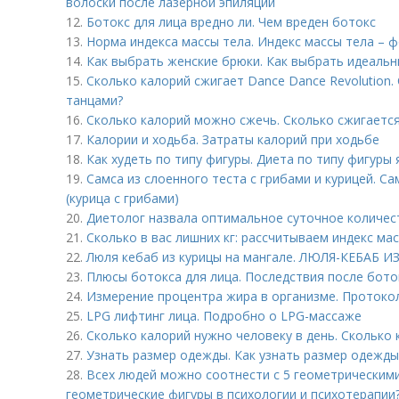
волоски после лазерной эпиляции
12.
Ботокс для лица вредно ли. Чем вреден ботокс
13.
Норма индекса массы тела. Индекс массы тела – 
14.
Как выбрать женские брюки. Как выбрать идеальн
15.
Сколько калорий сжигает Dance Dance Revolution.
танцами?
16.
Сколько калорий можно сжечь. Сколько сжигается
17.
Калории и ходьба. Затраты калорий при ходьбе
18.
Как худеть по типу фигуры. Диета по типу фигуры 
19.
Самса из слоенного теста с грибами и курицей. Са
(курица с грибами)
20.
Диетолог назвала оптимальное суточное количес
21.
Сколько в вас лишних кг: рассчитываем индекс ма
22.
Люля кебаб из курицы на мангале. ЛЮЛЯ-КЕБАБ 
23.
Плюсы ботокса для лица. Последствия после бото
24.
Измерение процентра жира в организме. Протоко
25.
LPG лифтинг лица. Подробно о LPG-массаже
26.
Сколько калорий нужно человеку в день. Сколько
27.
Узнать размер одежды. Как узнать размер одежды
28.
Всех людей можно соотнести с 5 геометрическим
геометрические фигуры в психологии и психотерапии