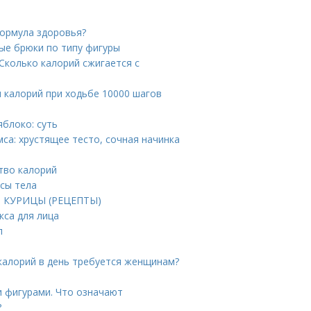
формула здоровья?
ые брюки по типу фигуры
 Сколько калорий сжигается с
 калорий при ходьбе 10000 шагов
яблоко: суть
мса: хрустящее тесто, сочная начинка
тво калорий
ссы тела
ИЗ КУРИЦЫ (РЕЦЕПТЫ)
кса для лица
л
 калорий в день требуется женщинам?
и фигурами. Что означают
?