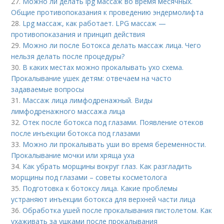
27.
Можно ли делать lpg массаж во время месячных.
Общие противопоказания к проведению эндермолифта
28.
Lpg массаж, как работает. LPG массаж —
противопоказания и принцип действия
29.
Можно ли после Ботокса делать массаж лица. Чего
нельзя делать после процедуры?
30.
В каких местах можно прокалывать ухо схема.
Прокалывание ушек детям: отвечаем на часто
задаваемые вопросы
31.
Массаж лица лимфодренажный. Виды
лимфодренажного массажа лица
32.
Отек после ботокса под глазами. Появление отеков
после инъекции ботокса под глазами
33.
Можно ли прокалывать уши во время беременности.
Прокалывание мочки или хряща уха
34.
Как убрать морщины вокруг глаз. Как разгладить
морщины под глазами – советы косметолога
35.
Подготовка к ботоксу лица. Какие проблемы
устраняют инъекции ботокса для верхней части лица
36.
Обработка ушей после прокалывания пистолетом. Как
ухаживать за ушками после прокалывания