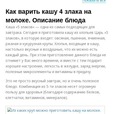
Показать все
Как варить кашу 4 злака на
Каша на молоке
Каши на молоке
молоке. Описание блюда
Каша «5 злаков» — одна из самых подходящих для
завтрака. Сегодня я приготовила кашу из хлопьев Царь «5
злаков», в которую входят: овсяная, пшенная, ячменная,
Каша на воде
Пшенная каша
ржаная и кукурузная крупы. Хлопья, входящие в кашу,
настолько вкусные и воздушные, что их можно есть
каждый день. При этом приготовление данного блюда не
отнимет у Вас много времени, и вместе с тем подарит
хорошее настроение, легкость в желудке, заряд энергии,
Ячневая каша
полезные микроэлементы и витамины в придачу.
Это не просто вкусный завтрак, но и очень полезное
блюдо. Комбинация из 5-ти злаков несет огромную
пользу для здоровья (благодаря содержанию белков,
клетчатки, витаминов, минералов).