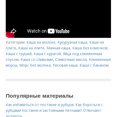
Категории:
Каша на молоке
,
Кукурузная каша
,
Каши на
плите
,
Каша на плите
,
Манная каша
,
Каша без комочков
,
Каша с грушей
,
Каша с курагой
,
Яйца под клюквенным
соусом
,
Каша со сливками
,
Сливочные масла
,
Клюквенные
морсы
,
Морс без молока
,
Рисовая каша
,
Каша с бананом
Популярные материалы
Как избавиться от постакне и рубцов. Как бороться с
рубцами постакне и застойными пятнами? Отвечают
эксперты