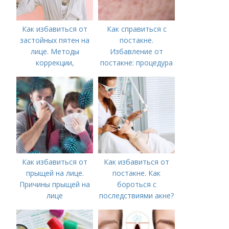
Как избавиться от
Как справиться с
застойных пятен на
постакне.
лице. Методы
Избавление от
коррекции,
постакне: процедура
аппаратного лечения
акне и удаления
рубцов и шрамов
постакне
Как избавиться от
Как избавиться от
прыщей на лице.
постакне. Как
Причины прыщей на
бороться с
лице
последствиями акне?