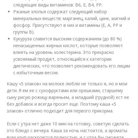
следующие виды витаминов: В6, Е, В4, РР.
Ржаные хлопья содержат следующий набор
минеральных веществ: марганец, калий, цинк, магний и
фосфор. Присутствуют в них и витамины (Е, А, РР и
группы В).
Кукуруза славится высоким содержанием (до 80 %)
ненасыщенных жирных кислот, которые позволяют
влиять на уровень холестерина. Это прекрасно
усвояемый продукт, относящийся к категории
диетических, что позволяет рекомендовать его лицам
с избыточным весом.
Кашу «5 злаков» на молоке люблю не только я, но и мои
дети. Я ем ее с сухофруктами или орешками, старшему
сыну рисую рожицу вареньем, а младший (грудной) ест ее
без добавок и всегда просит еще. Поэтому каша «5
злаков» отлично подходит для первого прикорма.
Если с утра нет даже 10 мин на готовку, советую сделать
это блюдо с вечера. Каша за ночь настоится, а ароматы
всех круп раскроются полностью, и с утра Вы сможете