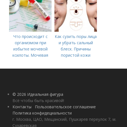
Что происходит с
Как сузить поры лица
организмом при
и убрать сальный
избытке мочевой
блеск. Причины
ксилоты. Мочевая
пористой кожи
кислота в крови:
норма и отклонения
© 2026 Идеальная фигура
Всё чтобы быть красивой!
Контакты
Пользовательское соглашение
Политика конфидециальности
г. Москва, ЦАО, Мещанский, Пушкарев переулок 7, м.
Сухаревская