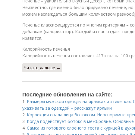
Печенье – удивительно вкусный десерт, который зна
Неизвестно, где именно было придумано печенье, но 
можем наслаждаться большим количеством разнообр
Печенье классифицируется по многим критериям – со
добавкам (калоризатор). Каждый из нас отдает пред
нравится.
Калорийность печенья
Калорийность печенья составляет 417 ккал на 100 гр
Читать дальше →
Последние обновления на сайте:
1.
Размеры мужской одежды на ярлыках и этикетках.
ухаживать за одеждой – расскажут ярлыки
2.
Коррекция овала лица ботоксом. Неоспоримые пр
3.
Когда подействует ботокс в межбровье. Основные
4.
Самса из готового слоёного теста с курицей в дух
5.
5 формул расчета нормы калорий для похудения. 