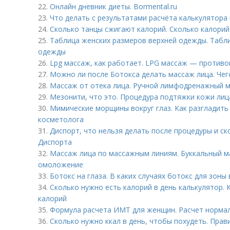
22.
Онлайн дневник диеты. Bormental.ru
23.
Что делать с результатами расчёта калькулятора 
24.
Сколько танцы сжигают калорий. Сколько калорий
25.
Таблица женских размеров верхней одежды. Табл
одежды
26.
Lpg массаж, как работает. LPG массаж — противо
27.
Можно ли после Ботокса делать массаж лица. Чег
28.
Массаж от отека лица. Ручной лимфодренажный м
29.
Мезонити, что это. Процедура подтяжки кожи ли
30.
Мимические морщины вокруг глаз. Как разгладить
косметолога
31.
Диспорт, что нельзя делать после процедуры и ск
Диспорта
32.
Массаж лица по массажным линиям. Буккальный ма
омоложение
33.
Ботокс на глаза. В каких случаях ботокс для зоны
34.
Сколько нужно есть калорий в день калькулятор.
калорий
35.
Формула расчета ИМТ для женщин. Расчет норма
36.
Сколько нужно ккал в день, чтобы похудеть. Прав