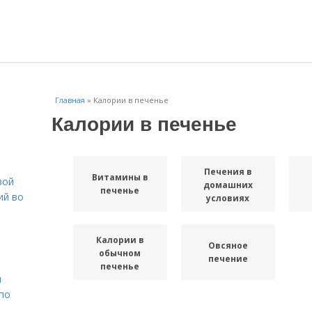
Главная
»
Калории в печенье
Калории в печенье
Печения в
Витамины в
вой
домашних
печенье
ий во
условиях
Калории в
Овсяное
обычном
печение
печенье
н
 по