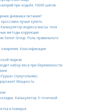
калорий при ходьбе 10000 шагов
дения дневника питания?
 кроссовки лучше купить
 Калькулятор индекса массы тела
нные методы коррекции
и Senior Group. Роль правильного
 ожирения. Классификация
жской пиджак
ходит набор веса при беременности:
азки
«Груша» (треугольник)
 дорожки? Мощность
ном
складки. Калькулятор 3-точечной
етка и поверья