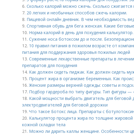
6.
Сколько калорий можно сжечь. Сколько сжигается 
7.
20 легких и необычных способов сжечь калории.
8.
Пищевой онлайн дневник. В чем необходимость ве
9.
Спортивная обувь для бега женская. Какие беговые
10.
Норма калорий в день для похудения калькулятор.
11.
Сужение носа ботоксом до и после. Безоперацио
12.
10 правил питания в пожилом возрасте от компани
питания для поддержания здоровья пожилых людей
13.
Современные лекарственные препараты в лечении
препаратов для похудения
14.
Как должен сидеть пиджак. Как должен сидеть му
15.
Процент жира в организме беременных. Как проис
16.
Женские размеры верхней одежды: советы и подск
17.
Подбор гардероба по типу фигуры. Тип фигуры — 
18.
Какой мощности выбрать двигатель для беговой
электродвигателей для беговой дорожки
19.
Что такое Ботокс лица. Препараты с ботулотокси
20.
Калькулятор процента жира по толщине жировой 
кожной складки тела
21.
Можно ли дарить каллы женщине. Особенности цв