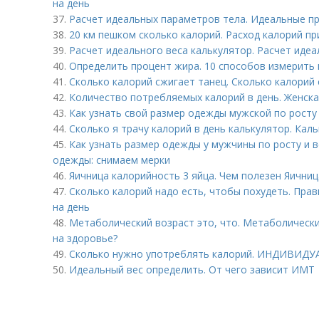
на день
37.
Расчет идеальных параметров тела. Идеальные пр
38.
20 км пешком сколько калорий. Расход калорий пр
39.
Расчет идеального веса калькулятор. Расчет иде
40.
Определить процент жира. 10 способов измерить 
41.
Сколько калорий сжигает танец. Сколько калорий 
42.
Количество потребляемых калорий в день. Женск
43.
Как узнать свой размер одежды мужской по росту
44.
Сколько я трачу калорий в день калькулятор. Ка
45.
Как узнать размер одежды у мужчины по росту и в
одежды: снимаем мерки
46.
Яичница калорийность 3 яйца. Чем полезен Яичниц
47.
Сколько калорий надо есть, чтобы похудеть. Прав
на день
48.
Метаболический возраст это, что. Метаболический
на здоровье?
49.
Сколько нужно употреблять калорий. ИНДИВИД
50.
Идеальный вес определить. От чего зависит ИМТ