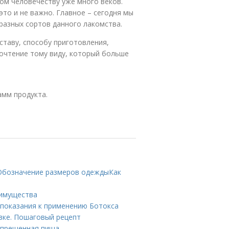
ком человечеству уже много веков.
это и не важно. Главное – сегодня мы
азных сортов данного лакомства.
ставу, способу приготовления,
почтение тому виду, который больше
амм продукта.
 Обозначение размеров одеждыКак
еимущества
 показания к применению Ботокса
овке. Пошаговый рецепт
Запрещенная пища