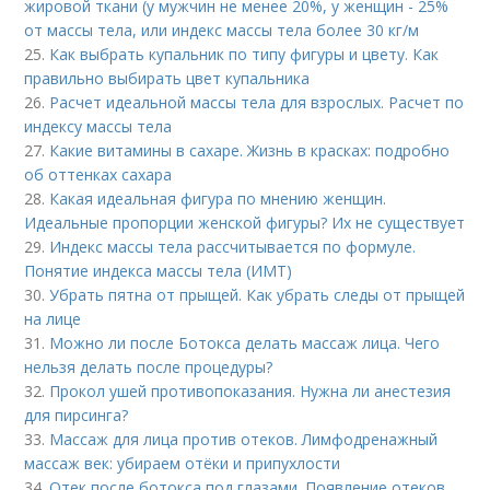
жировой ткани (у мужчин не менее 20%, у женщин - 25%
от массы тела, или индекс массы тела более 30 кг/м
25.
Как выбрать купальник по типу фигуры и цвету. Как
правильно выбирать цвет купальника
26.
Расчет идеальной массы тела для взрослых. Расчет по
индексу массы тела
27.
Какие витамины в сахаре. Жизнь в красках: подробно
об оттенках сахара
28.
Какая идеальная фигура по мнению женщин.
Идеальные пропорции женской фигуры? Их не существует
29.
Индекс массы тела рассчитывается по формуле.
Понятие индекса массы тела (ИМТ)
30.
Убрать пятна от прыщей. Как убрать следы от прыщей
на лице
31.
Можно ли после Ботокса делать массаж лица. Чего
нельзя делать после процедуры?
32.
Прокол ушей противопоказания. Нужна ли анестезия
для пирсинга?
33.
Массаж для лица против отеков. Лимфодренажный
массаж век: убираем отёки и припухлости
34.
Отек после ботокса под глазами. Появление отеков