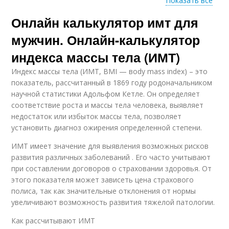
Показать все
Калькулятор с
Онлайн калькулятор имт для
Математические
досрочным
калькуляторы
погашением
мужчин. Онлайн-калькулятор
индекса массы тела (ИМТ)
Индекс массы тела (ИМТ, BMI — вody mass index) – это
показатель, рассчитанный в 1869 году родоначальником
научной статистики Адольфом Кетле. Он определяет
соответствие роста и массы тела человека, выявляет
недостаток или избыток массы тела, позволяет
установить диагноз ожирения определенной степени.
ИМТ имеет значение для выявления возможных рисков
развития различных заболеваний . Его часто учитывают
при составлении договоров о страховании здоровья. От
этого показателя может зависеть цена страхового
полиса, так как значительные отклонения от нормы
увеличивают возможность развития тяжелой патологии.
Как рассчитывают ИМТ