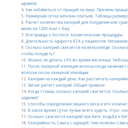
шрамов
4.
Как избавиться от прыщей на лице. Причины прыще
5.
Размерная сетка женских платьев. Таблица размер
6.
Расчет количества калорий для похудения или суш
меню на 1200 ккал с бжу
7.
Вся правда о ботоксе. Косметические процедуры
8.
Длительность эффекта БТА у пациентов. Механизм
9.
Сколько калорий сжигается на велосипеде. Сколько
чтобы похудеть?
10.
Можно ли делать LPG во время месячных. Неболь
11.
После лазерной эпиляции волосы когда начинают 
волоски после лазерной эпиляции
12.
Калории на каждый день. Как рассчитать калорий
13.
Зигзаг расчет калорий. Общие правила
14.
Когда стоишь сколько калорий сжигается. Скольк
сидения?
15.
Способы определения лишнего веса и его количе
16.
В какое время суток лучше всего худеть. Утро: «за
17.
Сколько сжигается калорий при беге. Ходьба и бе
18.
Калорийность Самса с курицей. Чем полезен Самса