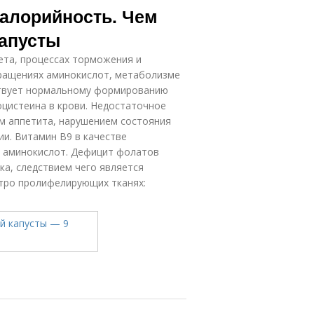
калорийность. Чем
капусты
ета, процессах торможения и
вращениях аминокислот, метаболизме
ствует нормальному формированию
цистеина в крови. Недостаточное
м аппетита, нарушением состояния
и. Витамин В9 в качестве
и аминокислот. Дефицит фолатов
ка, следствием чего является
стро пролифелирующих тканях: