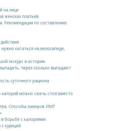
й на лице
ов женских платьев
ки. Рекомендации по составлению
 действия
 нужно кататься на велосипеде,
шой экскурс в историю
выпадать. Через сколько выпадают
ность суточного рациона
о калорий можно сжечь стоя вместо
ства. Способы замеров ИМТ
»
г в борьбе с калориями
 с курицей