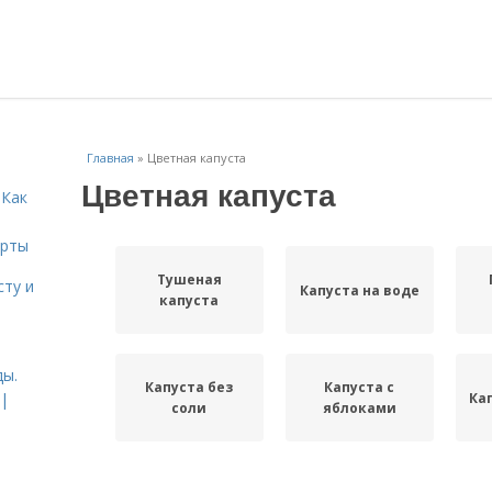
Главная
»
Цветная капуста
Цветная капуста
 Как
ерты
Тушеная
сту и
Капуста на воде
капуста
ды.
Капуста без
Капуста с
Ка
 |
соли
яблоками