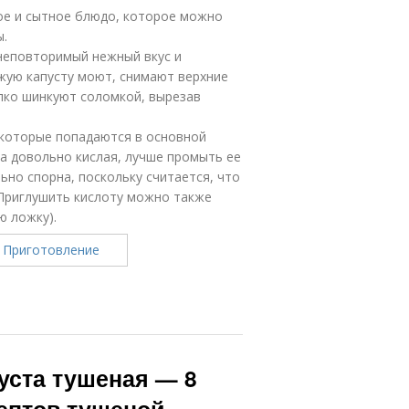
ное и сытное блюдо, которое можно
ы.
 неповторимый нежный вкус и
жую капусту моют, снимают верхние
елко шинкуют соломкой, вырезав
 которые попадаются в основной
та довольно кислая, лучше промыть ее
ьно спорна, поскольку считается, что
 Приглушить кислоту можно также
ю ложку).
пуста тушеная — 8