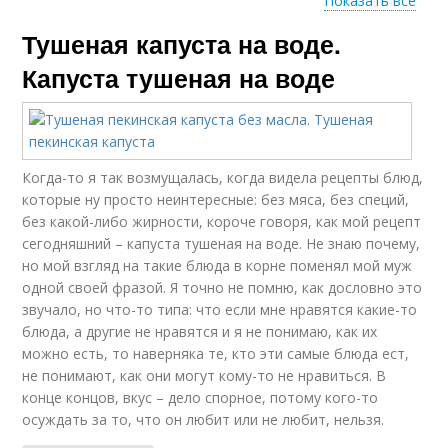
Показать все
Тушеная капуста на воде.
Капуста без соли
Капуста с яблоками
Капуста тушеная на воде
Капуста для
Цветная капуста
похудения
Когда-то я так возмущалась, когда видела рецепты блюд,
которые ну просто неинтересные: без мяса, без специй,
без какой-либо жирности, короче говоря, как мой рецепт
сегодняшний – капуста тушеная на воде. Не знаю почему,
но мой взгляд на такие блюда в корне поменял мой муж
одной своей фразой. Я точно не помню, как дословно это
звучало, но что-то типа: что если мне нравятся какие-то
блюда, а другие не нравятся и я не понимаю, как их
можно есть, то наверняка те, кто эти самые блюда ест,
не понимают, как они могут кому-то не нравиться. В
конце концов, вкус – дело спорное, потому кого-то
осуждать за то, что он любит или не любит, нельзя.