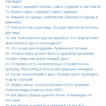
эпиляции?
14.
Самса с курицей слоеная. Самса с курицей и картошкой
15.
Рецепт самса с курицей. Самса с курицей
16.
Шашлык из курицы с майонезом. Шашлык из курицы в
майонезе
17.
Плюсы ботокса для лица. Последствия после ботокса
для лица
18.
Как пользоваться кругом здоровья. Что недопустимо
практиковать при остеохондрозе?
19.
Что лучше для похудения. Правильное питание
20.
Сколько жира должно быть в здоровом организме.
Сколько жира нам нужно каждый день?
21.
10 причин сесть на велосипед и отправиться на
прогулку. Велосипед и польза для здоровья женщины
22.
Расчет килокалорий в день. Почему нужно проводить
подсчет калорий
23.
Индекс массы тела рассчитывается по формуле.
Понятие индекса массы тела (ИМТ)
24.
Как убрать прыща красное пятно. Разновидности
постакне
25.
Как убрать складки под глазами в 14 лет. Как