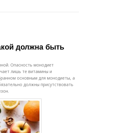
акой должна быть
зной. Опасность монодиет
учает лишь те витамины и
бранном основным для монодиеты, а
обязательно должны присутствовать
езон.