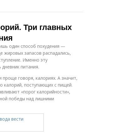
орий. Три главных
ния
лишь один способ похудения —
де жировых запасов распадались,
тупление. Именно эту
 дневник питания.
и проще говоря, калориях. А значит,
 калорий, поступающих с пищей.
авливают «порог калорийности»,
лной победы над лишними