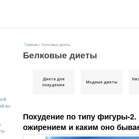
Главная
»
Белковые диеты
Белковые диеты
Диета для
Ни
Модные диеты
похудения
вой
ий во
Похудение по типу фигуры-2.
н
ожирением и каким оно быва
 по