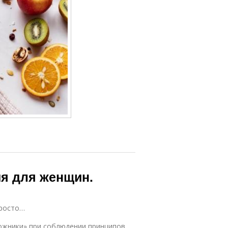
ия для женщин.
просто…
зожники» при соблюдении принципов