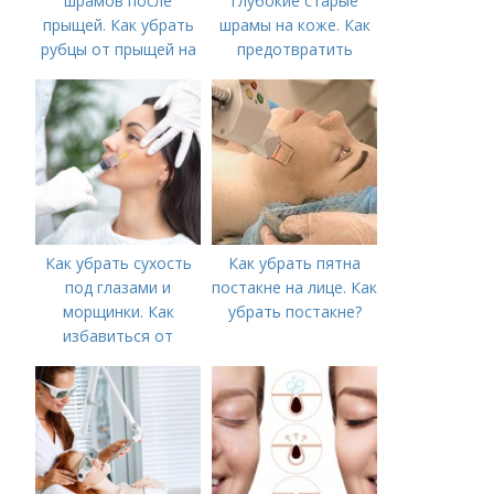
шрамов после
глубокие старые
прыщей. Как убрать
шрамы на коже. Как
рубцы от прыщей на
предотвратить
лице?
появление шрамов
Как убрать сухость
Как убрать пятна
под глазами и
постакне на лице. Как
морщинки. Как
убрать постакне?
избавиться от
морщин под глазами:
косметологические
процедуры