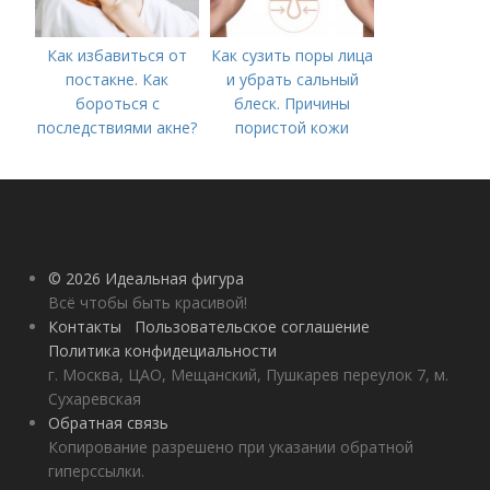
Как избавиться от
Как сузить поры лица
постакне. Как
и убрать сальный
бороться с
блеск. Причины
последствиями акне?
пористой кожи
© 2026 Идеальная фигура
Всё чтобы быть красивой!
Контакты
Пользовательское соглашение
Политика конфидециальности
г. Москва, ЦАО, Мещанский, Пушкарев переулок 7, м.
Сухаревская
Обратная связь
Копирование разрешено при указании обратной
гиперссылки.