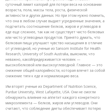
суточный лимит калорий для потери веса на основании
возраста, пола, массы тела, роста, физической
активности и других данных. Но при этом нужно помнить,
что она в любом случае выдает усредненные значения, а
подсчитать соотношение белков, жиров и углеводов в
еде еще сложнее, так как не существует чисто белковых
или чисто углеводных продуктов. Принято думать, что
белковая пища улучшает чувство насыщения в отличие
от углеводной, но ученые из Sansom Institute for Health
Research, University of South Australia, выяснили, что
неважно, какойпридерживается человек —
высокобелковой или высокоуглеводной. Главное — это
снижение общей калорийности, которая влечет за собой
снижение тяги к еде и нормализацию веса.
Им вторят ученые из Department of Nutrition Science,
Purdue University, West Lafayette, USA. Они не смогли
обнаружить влияние на аппетит каждого конкретного
микроэлемента — белков, жиров или углеводов. Они
считают, что соблюдение диеты обеспечивает потерю