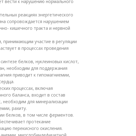
т вести к нарушению нормального
тельных реакциях энергетического
ина сопровождается нарушением
чно- кишечного тракта и нервной
, принимающим участие в регуляции
частвует в процессах проведения
синтезе белков, нуклеиновых кислот,
ан, необходим для поддержания
магния приводит к гипомагниемии,
сердца.
ских процессах, включая
ного баланса, входит в состав
т, необходим для минерализации
емии, рахиту.
ии белков, в том числе ферментов.
обеспечивает протекание
вацию перекисного окисления.
 анемии, миоглобиндефицитной