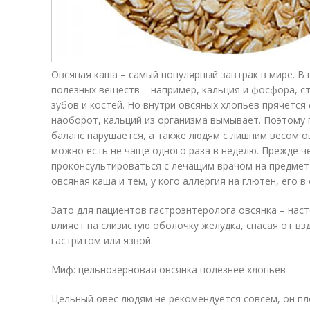
Овсяная каша – самый популярный завтрак в мире. В 
полезных веществ – например, кальция и фосфора, с
зубов и костей. Но внутри овсяных хлопьев прячется
наоборот, кальций из организма вымывает. Поэтому 
баланс нарушается, а также людям с лишним весом ов
можно есть не чаще одного раза в неделю. Прежде ч
проконсультироваться с лечащим врачом на предмет
овсяная каша и тем, у кого аллергия на глютен, его 
Зато для пациентов гастроэнтеролога овсянка – нас
влияет на слизистую оболочку желудка, спасая от вз
гастритом или язвой.
Миф: цельнозерновая овсянка полезнее хлопьев
Цельный овес людям не рекомендуется совсем, он пл