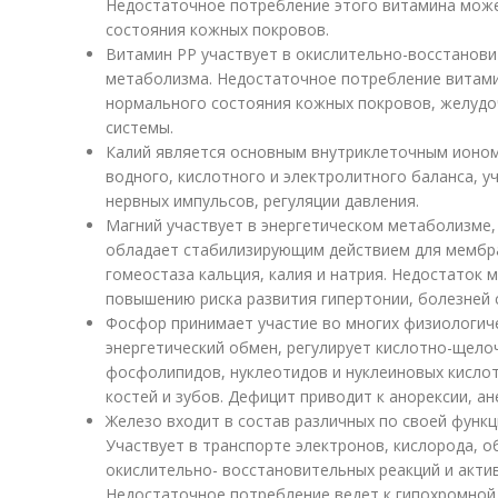
Недостаточное потребление этого витамина може
состояния кожных покровов.
Витамин РР участвует в окислительно-восстанови
метаболизма. Недостаточное потребление витам
нормального состояния кожных покровов, желудо
системы.
Калий является основным внутриклеточным ионом
водного, кислотного и электролитного баланса, у
нервных импульсов, регуляции давления.
Магний участвует в энергетическом метаболизме, 
обладает стабилизирующим действием для мембр
гомеостаза кальция, калия и натрия. Недостаток 
повышению риска развития гипертонии, болезней 
Фосфор принимает участие во многих физиологиче
энергетический обмен, регулирует кислотно-щелоч
фосфолипидов, нуклеотидов и нуклеиновых кисло
костей и зубов. Дефицит приводит к анорексии, ан
Железо входит в состав различных по своей функц
Участвует в транспорте электронов, кислорода, 
окислительно- восстановительных реакций и акти
Недостаточное потребление ведет к гипохромной