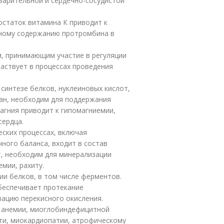
варительной и сердечно-сосудистой
остаток витамина К приводит к
нному содержанию протромбина в
, принимающим участие в регуляции
частвует в процессах проведения
синтезе белков, нуклеиновых кислот,
ан, необходим для поддержания
магния приводит к гипомагниемии,
сердца.
ских процессах, включая
ного баланса, входит в состав
т, необходим для минерализации
емии, рахиту.
ии белков, в том числе ферментов.
обеспечивает протекание
вацию перекисного окисления.
 анемии, миоглобиндефицитной
ти, миокардиопатии, атрофическому