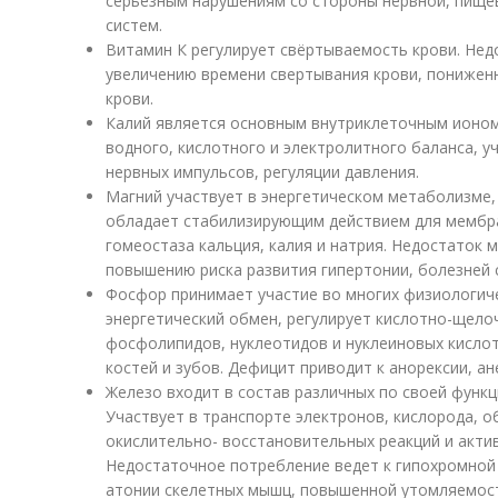
серьезным нарушениям со стороны нервной, пище
систем.
Витамин К регулирует свёртываемость крови. Нед
увеличению времени свертывания крови, пониже
крови.
Калий является основным внутриклеточным ионом
водного, кислотного и электролитного баланса, у
нервных импульсов, регуляции давления.
Магний участвует в энергетическом метаболизме, 
обладает стабилизирующим действием для мембр
гомеостаза кальция, калия и натрия. Недостаток 
повышению риска развития гипертонии, болезней 
Фосфор принимает участие во многих физиологиче
энергетический обмен, регулирует кислотно-щелоч
фосфолипидов, нуклеотидов и нуклеиновых кисло
костей и зубов. Дефицит приводит к анорексии, ан
Железо входит в состав различных по своей функц
Участвует в транспорте электронов, кислорода, 
окислительно- восстановительных реакций и акти
Недостаточное потребление ведет к гипохромной
атонии скелетных мышц, повышенной утомляемос