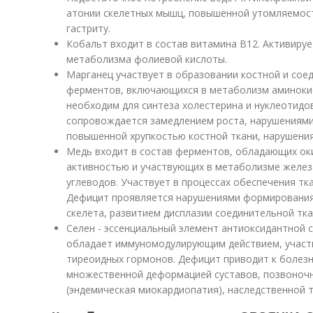
атонии скелетных мышц, повышенной утомляемос
гастриту.
Кобальт входит в состав витамина В12. Активиру
метаболизма фолиевой кислоты.
Марганец участвует в образовании костной и соед
ферментов, включающихся в метаболизм аминокис
необходим для синтеза холестерина и нуклеотидо
сопровождается замедлением роста, нарушениями
повышенной хрупкостью костной ткани, нарушения
Медь входит в состав ферментов, обладающих ок
активностью и участвующих в метаболизме железа
углеводов. Участвует в процессах обеспечения тк
Дефицит проявляется нарушениями формирования
скелета, развитием дисплазии соединительной тка
Селен - эссенциальный элемент антиоксидантной 
обладает иммуномодулирующим действием, участв
тиреоидных гормонов. Дефицит приводит к болезн
множественной деформацией суставов, позвоночн
(эндемическая миокардиопатия), наследственной 