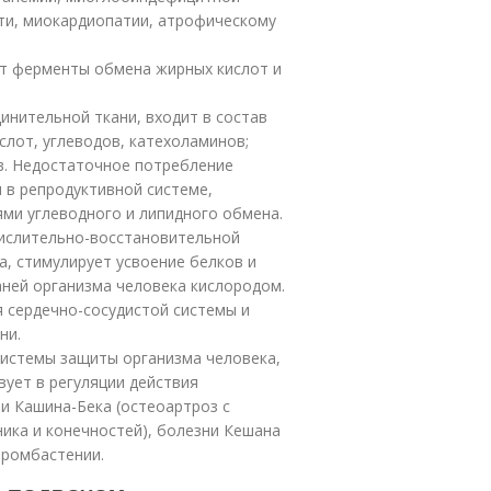
ти, миокардиопатии, атрофическому
ет ферменты обмена жирных кислот и
инительной ткани, входит в состав
лот, углеводов, катехоламинов;
в. Недостаточное потребление
 в репродуктивной системе,
ми углеводного и липидного обмена.
ислительно-восстановительной
, стимулирует усвоение белков и
аней организма человека кислородом.
 сердечно-сосудистой системы и
ни.
системы защиты организма человека,
ует в регуляции действия
и Кашина-Бека (остеоартроз с
ика и конечностей), болезни Кешана
тромбастении.