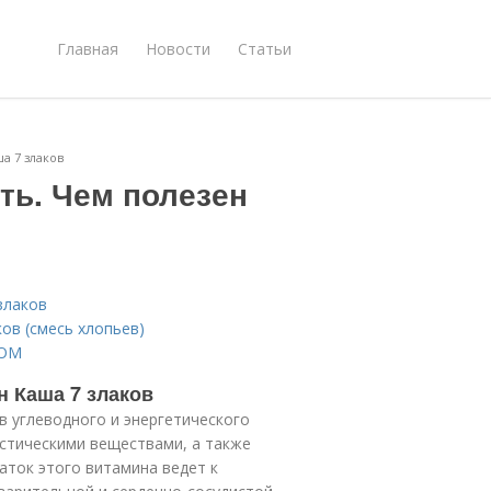
Главная
Новости
Статьи
а 7 злаков
ть. Чем полезен
злаков
ков (смесь хлопьев)
ХОМ
н Каша 7 злаков
 углеводного и энергетического
стическими веществами, а также
ток этого витамина ведет к