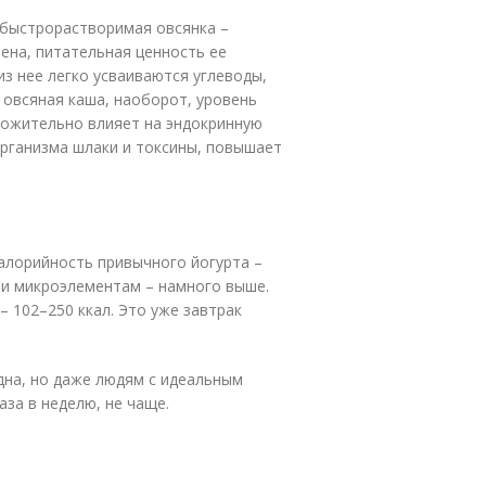
, быстрорастворимая овсянка –
ена, питательная ценность ее
з нее легко усваиваются углеводы,
 овсяная каша, наоборот, уровень
оложительно влияет на эндокринную
организма шлаки и токсины, повышает
калорийность привычного йогурта –
м и микроэлементам – намного выше.
– 102–250 ккал. Это уже завтрак
дна, но даже людям с идеальным
аза в неделю, не чаще.