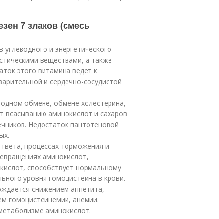
езен 7 злаков (смесь
 углеводного и энергетического
стическими веществами, а также
ток этого витамина ведет к
варительной и сердечно-сосудистой
водном обмене, обмене холестерина,
ет всасыванию аминокислот и сахаров
ечников. Недостаток пантотеновой
ых.
ответа, процессах торможения и
ревращениях аминокислот,
 кислот, способствует нормальному
ного уровня гомоцистеина в крови.
ождается снижением аппетита,
ем гомоцистеинемии, анемии.
 метаболизме аминокислот.