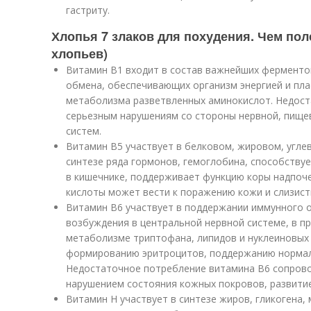
гастриту.
Хлопья 7 злаков для похудения. Чем пол
хлопьев)
Витамин В1 входит в состав важнейших ферментов
обмена, обеспечивающих организм энергией и пла
метаболизма разветвленных аминокислот. Недоста
серьезным нарушениям со стороны нервной, пище
систем.
Витамин В5 участвует в белковом, жировом, угле
синтезе ряда гормонов, гемоглобина, способству
в кишечнике, поддерживает функцию коры надпоч
кислоты может вести к поражению кожи и слизист
Витамин В6 участвует в поддержании иммунного 
возбуждения в центральной нервной системе, в п
метаболизме триптофана, липидов и нуклеиновых
формированию эритроцитов, поддержанию нормаль
Недостаточное потребление витамина В6 сопров
нарушением состояния кожных покровов, развити
Витамин Н участвует в синтезе жиров, гликогена,