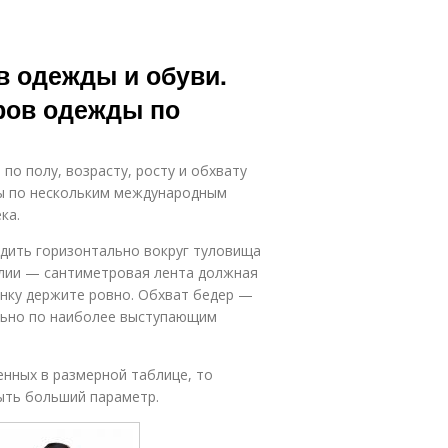
в одежды и обуви.
ров одежды по
по полу, возрасту, росту и обхвату
ды по нескольким международным
ка.
дить горизонтально вокруг туловища
алии — сантиметровая лента должная
анку держите ровно. Обхват бедер —
льно по наиболее выступающим
нных в размерной таблице, то
ть больший параметр.