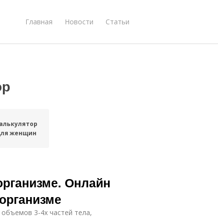
Главная
Новости
Статьи
ор
алькулятор
для женщин
организме. Онлайн
 организме
 объемов 3-4х частей тела,