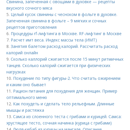
Свинина, запеченная с овощами в духовке — рецепты
вкусного сочного мяса
5.
Целый кусок свинины с чесноком в фольге в духовке.
Запеченная свинина в фольге – 9 мягких и сочных
рецептов приготовления
6.
Процедуры rf-лифтинга в Москве. RF-лифтинг в Москве
7.
Расчет имт веса. Индекс массы тела (ИМТ)
8.
Занятия балетом расход калорий. Рассчитать расход
калорий онлайн
9.
Сколько каллорий сжигается после 15 минут ритмичных
танцев. Сколько калорий сжигается при физических
нагрузках
10.
Похудение по типу фигуры-2. Что считать ожирением
и каким оно бывает
11.
Рацион питания для похудения для женщин. Пример
оптимального меню
12.
Как похудеть и сделать тело рельефным. Длинные
мышцы и растяжка
13.
Самса из слоенного теста с грибами и курицей. Самса:
хрустящее тесто, сочная начинка (курица с грибами)
14.
Люля-кебаб из курицы на мангале. Описание