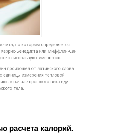
асчета, по которым определяется
 Харрис-Бенедикта или Миффлин-Сан
аджеты используют именно их.
рмин произошел от латинского слова
тве единицы измерения тепловой
Лишь в начале прошлого века еду
ского тела.
ю расчета калорий.