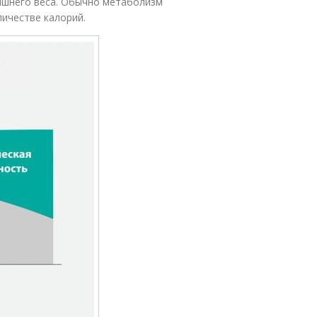
ишнего веса. Обычно метаболизм
личестве калорий.