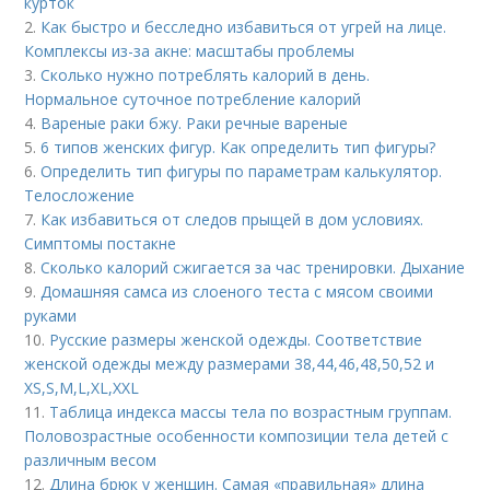
курток
2.
Как быстро и бесследно избавиться от угрей на лице.
Комплексы из-за акне: масштабы проблемы
3.
Сколько нужно потреблять калорий в день.
Нормальное суточное потребление калорий
4.
Вареные раки бжу. Раки речные вареные
5.
6 типов женских фигур. Как определить тип фигуры?
6.
Определить тип фигуры по параметрам калькулятор.
Телосложение
7.
Как избавиться от следов прыщей в дом условиях.
Симптомы постакне
8.
Сколько калорий сжигается за час тренировки. Дыхание
9.
Домашняя самса из слоеного теста с мясом своими
руками
10.
Русские размеры женской одежды. Соответствие
женской одежды между размерами 38,44,46,48,50,52 и
ХS,S,M,L,XL,XXL
11.
Таблица индекса массы тела по возрастным группам.
Половозрастные особенности композиции тела детей с
различным весом
12.
Длина брюк у женщин. Самая «правильная» длина