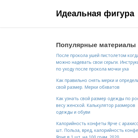
Идеальная фигура
Популярные материалы
После прокола ушей пистолетом когд
можно надевать свои серьги. Инструк
по уходу после прокола мочки уха
Как правильно снять мерки и определ
свой размер. Мерки обхватов
Как узнать свой размер одежды по ро
весу женской. Калькулятор размеров
одежды и обуви
Калорийность конфеты Ярче с арахис
шт. Польза, вред, калорийность конф
Ярче в 1 шт. на 100 грам. 2020