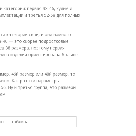
 категории: первая 38-46, худые и
мплектации и третья 52-58 для полных
ти категории свои, и они намного
8-40 — это скорее подростковые
ев 38 размера, поэтому первая
 длина изделия ориентирована больше
мер, 46й размер или 48й размер, то
чно. Как раз эти параметры
6. Ну и третья группа, это размеры
кам.