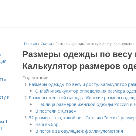
Главная
»
Статьи
»
Размеры одежды по весу и росту. Калькулятор
Размеры одежды по весу 
а
ция
Калькулятор размеров од
Содержание
ить
Размеры одежды по весу и росту. Калькулятор ра
Онлайн-калькулятор определения размера одеж
сту и
Размеры женской одежды. Женские размеры одеж
Таблица размеров женской одежды Россия и
В постели с Китаем
52 размер - это, какой вес. Сколько "весит" разме
ом 1
Наш выбор
ет
В погоне за овуляцией: фолликулометрия