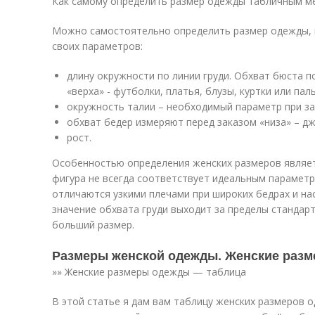
Как самому определить размер одежды табличным 
Можно самостоятельно определить размер одежды, 
своих параметров:
длину окружности по линии груди. Обхват бюста 
«верха» - футболки, платья, блузы, куртки или пал
окружность талии – необходимый параметр при зак
обхват бедер измеряют перед заказом «низа» – дж
рост.
Особенностью определения женских размеров являет
фигура не всегда соответствует идеальным параметр
отличаются узкими плечами при широких бедрах и на
значение обхвата груди выходит за пределы стандар
больший размер.
Размеры женской одежды. Женские раз
»» Женские размеры одежды — таблица
В этой статье я дам вам таблицу женских размеров 