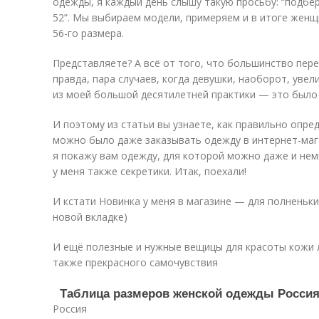
одежды, я каждый день слышу такую просьбу: “подбе
52”. Мы выбираем модели, примеряем и в итоге женщ
56-го размера.
Представляете? А всё от того, что большинство пер
правда, пара случаев, когда девушки, наоборот, увел
из моей большой десятилетней практики — это было 
И поэтому из статьи вы узнаете, как правильно опр
можно было даже заказывать одежду в интернет-мага
я покажу вам одежду, для которой можно даже и нем
у меня также секретики. Итак, поехали!
И кстати Новинка у меня в магазине — для полненьки
новой вкладке)
И ещё полезные и нужные вещицы для красоты кожи л
также прекрасного самочувствия
Таблица размеров женской одежды Росси
Россия