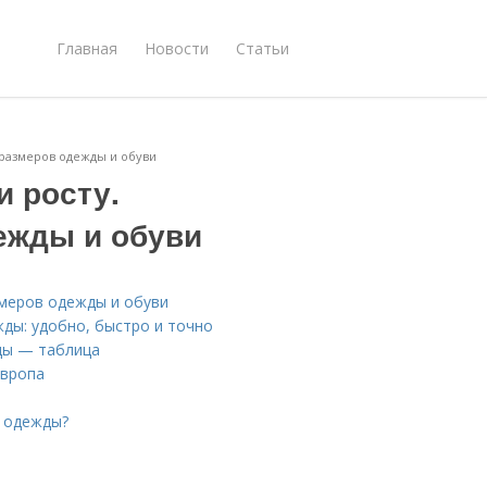
Главная
Новости
Статьи
 размеров одежды и обуви
и росту.
ежды и обуви
змеров одежды и обуви
ды: удобно, быстро и точно
ды — таблица
 Европа
р одежды?