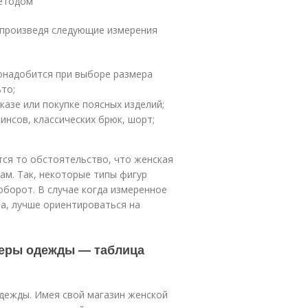
методом
произведя следующие измерения
понадобится при выборе размера
ьто;
азе или покупке поясных изделий;
инсов, классических брюк, шорт;
ся то обстоятельство, что женская
ам. Так, некоторые типы фигур
оборот. В случае когда измеренное
та, лучше ориентироваться на
меры одежды — таблица
одежды. Имея свой магазин женской