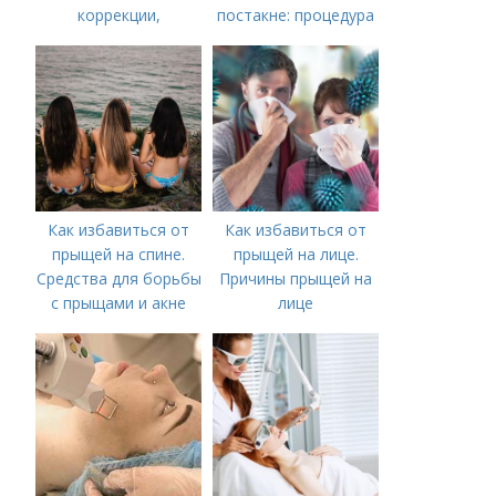
коррекции,
постакне: процедура
аппаратного лечения
акне и удаления
рубцов и шрамов
постакне
Как избавиться от
Как избавиться от
прыщей на спине.
прыщей на лице.
Средства для борьбы
Причины прыщей на
с прыщами и акне
лице