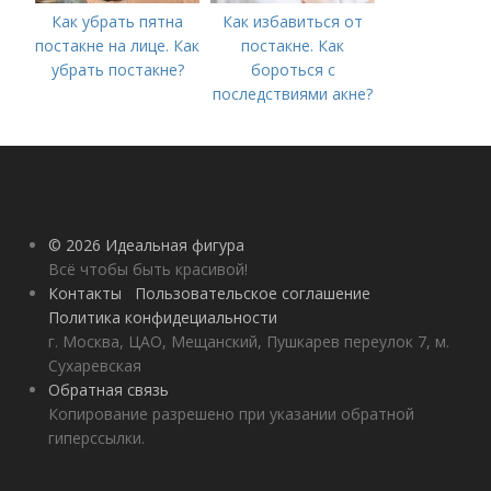
Как убрать пятна
Как избавиться от
постакне на лице. Как
постакне. Как
убрать постакне?
бороться с
последствиями акне?
© 2026 Идеальная фигура
Всё чтобы быть красивой!
Контакты
Пользовательское соглашение
Политика конфидециальности
г. Москва, ЦАО, Мещанский, Пушкарев переулок 7, м.
Сухаревская
Обратная связь
Копирование разрешено при указании обратной
гиперссылки.