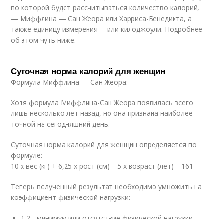
по которой будет рассчитываться количество калорий,
— Миффлина — Сан Жеора или Харриса-Бенедикта, а
также единицу измерения —или килоджоули. Подробнее
об этом чуть ниже.
Суточная норма калорий для женщин
Формула Миффлина — Сан Жеора:
Хотя формула Миффлина-Сан Жеора появилась всего
лишь несколько лет назад, но она признана наиболее
точной на сегодняшний день.
Суточная норма калорий для женщин определяется по
формуле:
10 х вес (кг) + 6,25 х рост (см) – 5 х возраст (лет) – 161
Теперь полученный результат необходимо умножить на
коэффициент физической нагрузки:
1.2 - минимум или отсутствие физической нагрузки