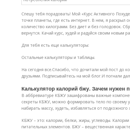
Спешу тебя порадовать! Мой «Курс Активного Похуде
точке планеты, где есть интернет. В нем, я раскрыл 
количество килограмм. Без диет и без голодовок. С
вернутся. Качай курс, худей и радуйся своим новым р
Для тебя есть еще калькуляторы:
Остальные калькуляторы и таблицы.
На сегодня все.Спасибо, что дочитали мой пост до к
друзьями. Подписывайтесь на мой блог.И погнали да
Калькулятор калорий бжу. Зачем нужен 
В аббревиатуре КБЖУ зашифрованы важные компонен
секреты КБЖУ, можно формировать тело по своему у
набирать массу, худеть, избавляться от подкожного ж
КБЖУ – это: калории, белки, жиры, углеводы. Калории
питательных элементов. БЖУ – вещественная характ