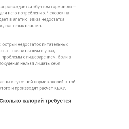
 сопровождается «бунтом гормонов» ─
 для него потреблению. Человек на
ает в апатию. Из-за недостатка
с, ногтевых пластин.
: острый недостаток питательных
зга – появится шум в ушах,
я проблемы с пищеварением, боли в
 похудения нельзя лишать себя
лены в суточной норме калорий в той
этого и производят расчет КБЖУ.
 Сколько калорий требуется