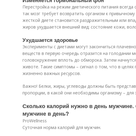
Изменяется гормональный фон
Перестройка на режим диетического питания всегда
так мозг требует возвратить организм к привычному
жесткой диете становится раздражительным или впад
жиров ухудшается внешний вид: состояние кожи, воло
Ухудшается здоровье
Эксперименты с диетами могут закончиться плачевно
веществ в первую очередь отразится на голодании мо
головокружение вплоть до обморока. Затем начнутс
животе. Такие симптомы – сигнал о том, что в целях
жизненно важных ресурсов.
Важно! Белки, жиры, углеводы должны быть представ
пропорции, в какой они необходимы организму – для 
Сколько калорий нужно в день мужчине.
мужчине в день?
ProWellness
Суточная норма калорий для мужчин.