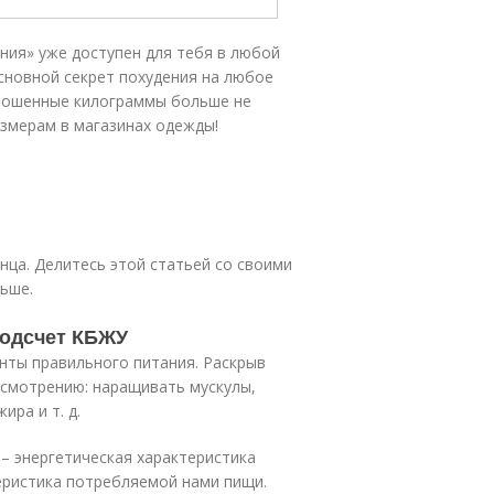
ния» уже доступен для тебя в любой
основной секрет похудения на любое
брошенные килограммы больше не
азмерам в магазинах одежды!
онца. Делитесь этой статьей со своими
льше.
подсчет КБЖУ
ты правильного питания. Раскрыв
смотрению: наращивать мускулы,
ира и т. д.
 – энергетическая характеристика
еристика потребляемой нами пищи.