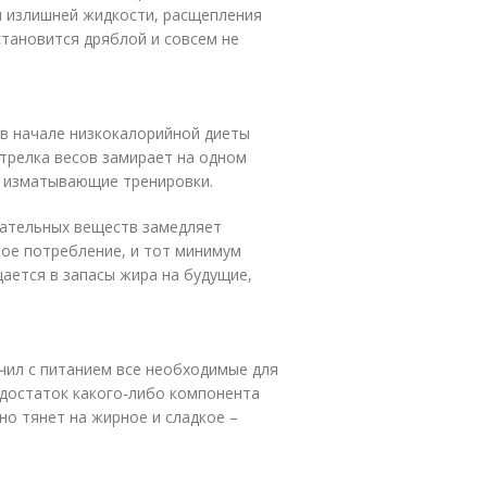
я излишней жидкости, расщепления
становится дряблой и совсем не
в начале низкокалорийной диеты
стрелка весов замирает на одном
и изматывающие тренировки.
тательных веществ замедляет
ное потребление, и тот минимум
ается в запасы жира на будущие,
чил с питанием все необходимые для
едостаток какого-либо компонента
но тянет на жирное и сладкое –