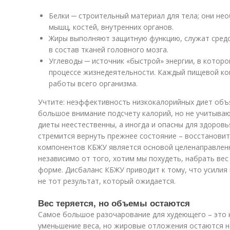
Белки ─ строительный материал для тела; они не
мышц, костей, внутренних органов.
Жиры выполняют защитную функцию, служат средс
в состав тканей головного мозга.
Углеводы ─ источник «быстрой» энергии, в котор
процессе жизнедеятельности. Каждый пищевой к
работы всего организма.
Учтите: неэффективность низкокалорийных диет объ
большое внимание подсчету калорий, но не учитыва
диеты неестественны, а иногда и опасны для здоровь
стремится вернуть прежнее состояние – восстановит
компонентов КБЖУ является основой целенаправлен
независимо от того, хотим мы похудеть, набрать ве
форме. Дисбаланс КБЖУ приводит к тому, что усилия
не тот результат, который ожидается.
Вес теряется, но объемы остаются
Самое большое разочарование для худеющего – это 
уменьшение веса, но жировые отложения остаются н