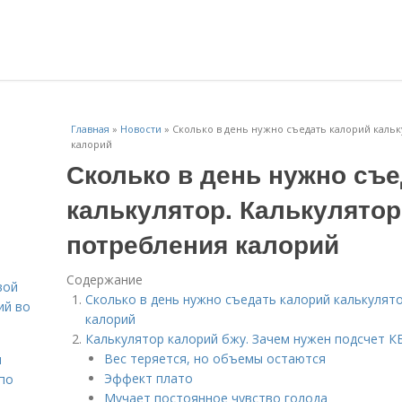
Главная
»
Новости
»
Сколько в день нужно съедать калорий каль
калорий
Сколько в день нужно съе
калькулятор. Калькулято
потребления калорий
Содержание
вой
Сколько в день нужно съедать калорий калькулят
ий во
калорий
Калькулятор калорий бжу. Зачем нужен подсчет К
Вес теряется, но объемы остаются
н
Эффект плато
 по
Мучает постоянное чувство голода