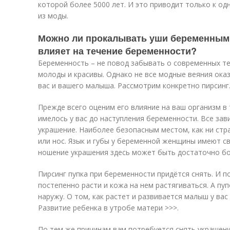
которой более 5000 лет. И это приводит только к одн
из моды.
Можно ли прокалывать уши беременным 
влияет на течение беременности?
Беременность – не повод забывать о современных т
молоды и красивы. Однако не все модные веяния ок
вас и вашего малыша. Рассмотрим конкретно пирсинг
Прежде всего оценим его влияние на ваш организм в 
имелось у вас до наступления беременности. Все зав
украшение. Наиболее безопасным местом, как ни стра
или нос. Язык и губы у беременной женщины имеют с
ношение украшения здесь может быть достаточно б
Пирсинг пупка при беременности придётся снять. И п
постепенно расти и кожа на нем растягиваться. А п
наружу. О том, как растет и развивается малыш у вас
Развитие ребенка в утробе матери >>>.
По тем же причинам вам потребуется снять украшени