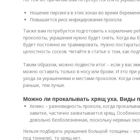
Ношение пирсинга в этих зонах во время беремен
Повышается риск инфицирования прокола.
Также вам потребуется подготовить к кормлению ребё
проколоты, украшения нужно будет снять. Когда вы 
будет постоянно их травмировать. Нужно постарать
целостность сосков. Читайте в статье о том, как под
Таким образом, можно подвести итог – если у вас им
можно оставить только в носу или брови. И это при
ухода за украшениями и местами проколов. Когда сн
раньше, тем лучше.
Можно ли прокалывать хрящ уха. Виды п
Хеликс – разновидность прокола, когда прокалыв
завитке, частично захватывается хрящ. Особеннос
довольно безболезненная, поскольку нервных око
Нельзя подбирать украшения большой толщины – если
под тоннели), то хрящ нет.