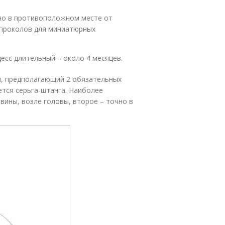
 но в противоположном месте от
 проколов для миниатюрных
цесс длительный – около 4 месяцев.
и, предполагающий 2 обязательных
ется серьга-штанга. Наиболее
вины, возле головы, второе – точно в