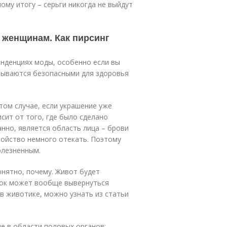
ому итогу – серьги никогда не выйдут
женщинам. Как пирсинг
енденциях моды, особенно если вы
азываются безопасными для здоровья
.
том случае, если украшение уже
исит от того, где было сделано
нно, является область лица – брови
войство немного отекать. Поэтому
олезненным.
онятно, почему. Живот будет
упок может вообще вывернуться
 в животике, можно узнать из статьи
е в области половых органов: