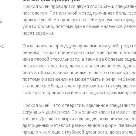
Прокол ушей проводится двумя способами, специаль
пистолетом. Тот или иной метод причиняет боль, ос
проколе ушей. Но проверив на себе данную методику
я
уж это больно, поэтому даже самые маленькие девоч
носят серёжки.
Соглашаясь на процедуру прокалывания ушей, родит
кс
ребёнка, так как повреждаются мягкие ткани, и бол
из-за плохой стерильности, а также за болевые ощущ
показывает практика, данные опасения не оправдан
быть в обязательном порядке, если это солидный са
поэтому о заражении не может быть и речи. Ребёнок 
становится обладателем красивых золотых украшени
соблюдать правила гигиены и следовать рекомендаци
Прокол ушей - это отверстие, сделанное специалист
секундным движением. По желанию клиента может про
хрящик. Делаются дырки в ушах для ношения украшен
драгоценных металлов разных видов и форм. Желание
пришло к нам еще с глубокой древности, доказательс