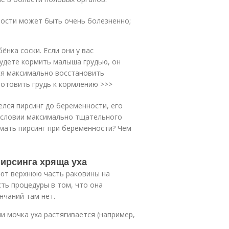
ности может быть очень болезненно;
нка соски. Если они у вас
будете кормить малыша грудью, он
ся максимально восстановить
готовить грудь к кормлению >>>
елся пирсинг до беременности, его
 условии максимально тщательного
имать пирсинг при беременности? Чем
ирсинга хряща уха
ают верхнюю часть раковины на
ть процедуры в том, что она
нчаний там нет.
 мочка уха растягивается (например,