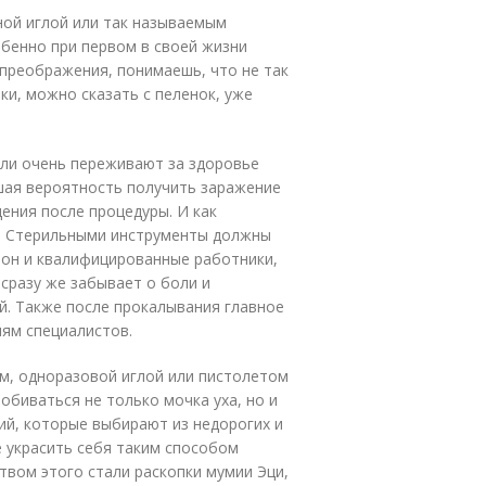
ной иглой или так называемым
обенно при первом в своей жизни
 преображения, понимаешь, что не так
ки, можно сказать с пеленок, уже
ели очень переживают за здоровье
ьшая вероятность получить заражение
ения после процедуры. И как
ы. Стерильными инструменты должны
лон и квалифицированные работники,
сразу же забывает о боли и
й. Также после прокалывания главное
ям специалистов.
ом, одноразовой иглой или пистолетом
биваться не только мочка уха, но и
ий, которые выбирают из недорогих и
 украсить себя таким способом
твом этого стали раскопки мумии Эци,