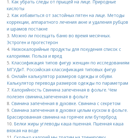
1.
Как убрать следы от прыщей на лице. Природные
кислоты
2.
Как избавиться от застойных пятен на лице. Методы
коррекции, аппаратного лечения акне и удаления рубцов
и шрамов постакне
3.
Можно ли посещать баню во время месячных.
Эстроген и прогестерон
4.
Низкокалорийные продукты для похудения список с
калориями. Польза и вред
5.
Классификация типов фигур женщин по исследованиям
МГУДиТ. Российская классификация типовых фигур
6.
Онлайн калькулятор размеров одежды и обуви.
Калькулятор перевода размеров одежды по параметрам
7.
Калорийность Свинина запеченная в фольге. Чем
полезен свинина,запеченная в фольге
8.
Свинина запечённая в духовке. Свинина с секретом
9.
Свинина запеченная в духовке целым куском в фольге.
Брассированная свинина на горячее или бутерброд
10.
Белки жиры углеводы каша пшенная. Пшенная каша
вязкая на воде
11.
Сколько калорий мы тратим на тренировку.