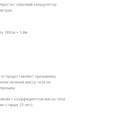
упростит обычный калькулятор.
метрах.
ь 180см = 1,8м.
5 кг предоставляют призывнику
и/или лечения масса тела не
призыва.
вникам с коэффициентом массы тела
ин старше 25 лет).