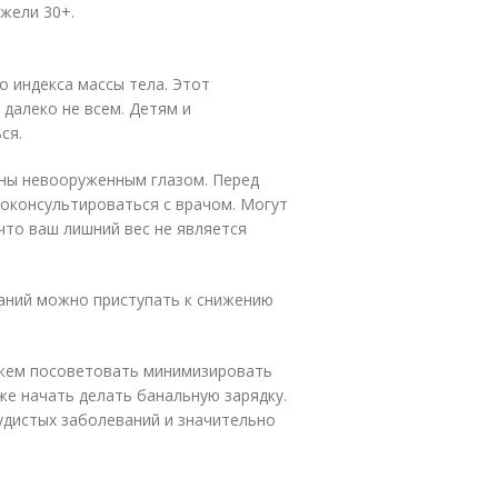
жели 30+.
о индекса массы тела. Этот
далеко не всем. Детям и
ся.
дны невооруженным глазом. Перед
оконсультироваться с врачом. Могут
что ваш лишний вес не является
аний можно приступать к снижению
можем посоветовать минимизировать
же начать делать банальную зарядку.
судистых заболеваний и значительно