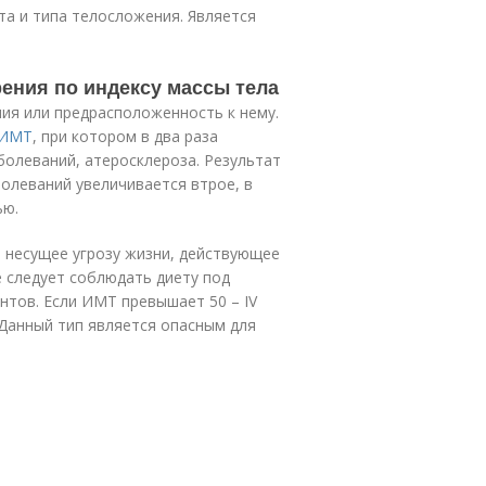
та и типа телосложения. Является
ения по индексу массы тела
ия или предрасположенность к нему.
 ИМТ
, при котором в два раза
болеваний, атеросклероза. Результат
аболеваний увеличивается втрое, в
ью.
, несущее угрозу жизни, действующее
е следует соблюдать диету под
нтов. Если ИМТ превышает 50 – IV
Данный тип является опасным для