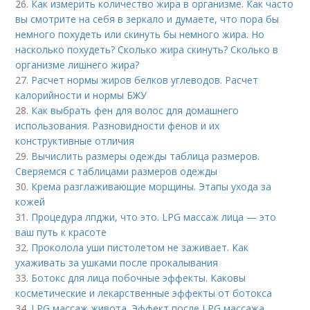
26.
Как измерить количество жира в организме. Как часто
вы смотрите на себя в зеркало и думаете, что пора бы
немного похудеть или скинуть бы немного жира. Но
насколько похудеть? Сколько жира скинуть? Сколько в
организме лишнего жира?
27.
Расчет нормы жиров белков углеводов. Расчет
калорийности и нормы БЖУ
28.
Как выбрать фен для волос для домашнего
использования. Разновидности фенов и их
конструктивные отличия
29.
Вычислить размеры одежды таблица размеров.
Сверяемся с таблицами размеров одежды
30.
Крема разглаживающие морщины. Этапы ухода за
кожей
31.
Процедура лпджи, что это. LPG массаж лица — это
ваш путь к красоте
32.
Проколола уши пистолетом не заживает. Как
ухаживать за ушками после прокалывания
33.
Ботокс для лица побочные эффекты. Каковы
косметические и лекарственные эффекты от ботокса
34.
LPG массаж живота. Эффект после LPG массажа