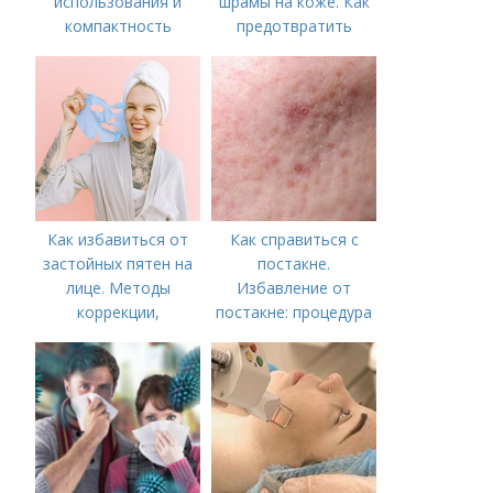
использования и
шрамы на коже. Как
компактность
предотвратить
появление шрамов
Как избавиться от
Как справиться с
застойных пятен на
постакне.
лице. Методы
Избавление от
коррекции,
постакне: процедура
аппаратного лечения
акне и удаления
рубцов и шрамов
постакне