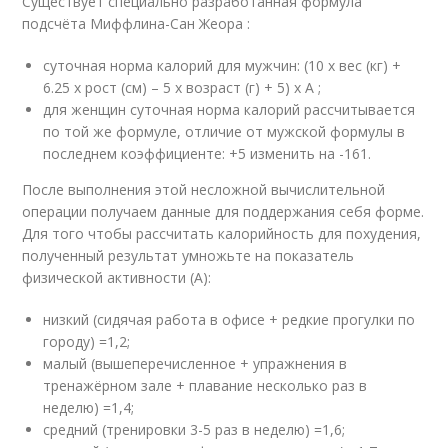
Существует специально разработанная формула
подсчёта Миффлина-Сан Жеора :
суточная норма калорий для мужчин: (10 x вес (кг) +
6.25 x рост (см) – 5 x возраст (г) + 5) x A ;
для женщин суточная норма калорий рассчитывается
по той же формуле, отличие от мужской формулы в
последнем коэффициенте: +5 изменить на -161.
После выполнения этой несложной вычислительной
операции получаем данные для поддержания себя форме.
Для того чтобы рассчитать калорийность для похудения,
полученный результат умножьте на показатель
физической активности (А):
низкий (сидячая работа в офисе + редкие прогулки по
городу) =1,2;
малый (вышеперечисленное + упражнения в
тренажёрном зале + плавание несколько раз в
неделю) =1,4;
средний (тренировки 3-5 раз в неделю) =1,6;