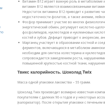
Витамин В12 играет важную роль в метаболизме 
витамин В12 являются взаимосвязанными витамин
ом
Недостаток витамина В12 приводит к развитию ча
недостаточности фолатов, а также анемии, лейко
Фосфор принимает участие во многих физиологиче
н
энергетический обмен, регулирует кислотно-щелоч
 по
фосфолипидов, нуклеотидов и нуклеиновых кисло
костей и зубов. Дефицит приводит к анорексии, ан
Марганец участвует в образовании костной и соед
ферментов, включающихся в метаболизм аминокис
необходим для синтеза холестерина и нуклеотидо
сопровождается замедлением роста, нарушениями
повышенной хрупкостью костной ткани, нарушения
Твикс калорийность. Шоколад Twix
Масса одной упаковки лакомства – 55 грамм.
Шоколад Twix производит всемирно известная компа
покупателям с далеких 90-х годов и у некоторых асс
(калоризатор). После открытия упаковки с печеньем