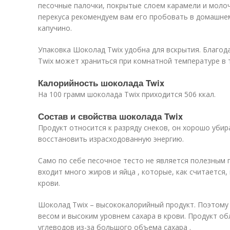
песочные палочки, покрытые слоем карамели и молоч
перекуса рекомендуем вам его пробовать в домашне
капучино.
Упаковка Шоколад Twix удобна для вскрытия. Благо
Twix может храниться при комнатной температуре в 
Калорийность шоколада Twix
На 100 грамм шоколада Twix приходится 506 ккал.
Состав и свойства шоколада Twix
Продукт относится к разряду снеков, он хорошо уби
восстановить израсходованную энергию.
Само по себе песочное тесто не является полезным п
входит много жиров и яйца , которые, как считается,
крови.
Шоколад Twix – высококалорийный продукт. Поэтому 
весом и высоким уровнем сахара в крови. Продукт о
углеводов из-за большого объема сахара .