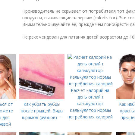
Производитель не скрывает от потребителя тот факт
продукты, вызывающие аллергию (calorizator). Эти с
Внимательно изучайте её, прежде чем приобрести ла
Не рекомендован для питания детей возрастом до 10 
Расчет калорий на
день онлайн
калькулятор.
ься от
Как убрать рубцы
Как изб
Калькулятор нормы
можете
после прыщей. Виды
красны
потребления калорий
ы для
шрамов (рубцов) –
прыщей
ревой
акне)