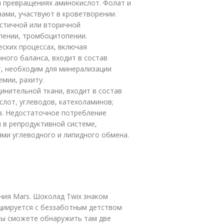
и превращениях аминокислот. Фолат и
ами, участвуют в кроветворении.
стичной или вторичной
пении, тромбоцитопении.
ских процессах, включая
ного баланса, входит в состав
т, необходим для минерализации
емии, рахиту.
инительной ткани, входит в состав
лот, углеводов, катехоламинов;
в. Недостаточное потребление
 в репродуктивной системе,
ми углеводного и липидного обмена.
ния Mars. Шоколад Twix знаком
оциируется с беззаботным детством
 вы сможете обнаружить там две