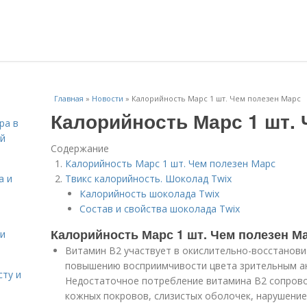
Главная
»
Новости
»
Калорийность Марс 1 шт. Чем полезен Марс
Калорийность Марс 1 шт.
ра в
ой
Содержание
Калорийность Марс 1 шт. Чем полезен Марс
а и
Твикс калорийность. Шоколад Twix
Калорийность шоколада Twix
Состав и свойства шоколада Twix
Калорийность Марс 1 шт. Чем полезен М
 и
Витамин В2 участвует в окислительно-восстанови
повышению восприимчивости цвета зрительным ан
сту и
Недостаточное потребление витамина В2 сопров
кожных покровов, слизистых оболочек, нарушение