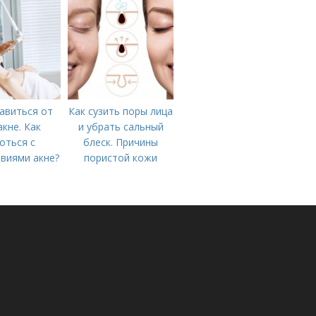
авиться от
Как сузить поры лица
акне. Как
и убрать сальный
оться с
блеск. Причины
виями акне?
пористой кожи