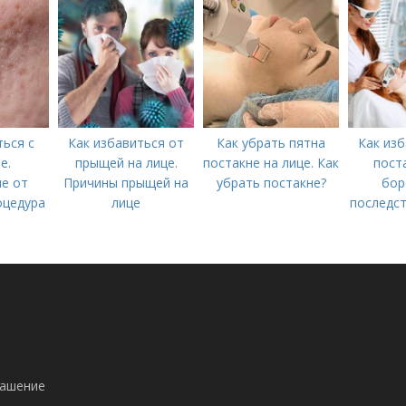
ться с
Как избавиться от
Как убрать пятна
Как изб
е.
прыщей на лице.
постакне на лице. Как
пост
е от
Причины прыщей на
убрать постакне?
бор
оцедура
лице
последст
лашение