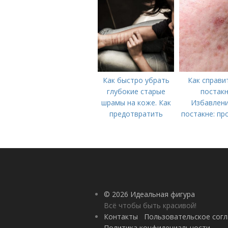
Как быстро убрать
Как справи
глубокие старые
постакн
шрамы на коже. Как
Избавлени
предотвратить
постакне: пр
появление шрамов
© 2026 Идеальная фигура
Всё чтобы быть красивой!
Контакты
Пользовательское сог
Политика конфидециальности