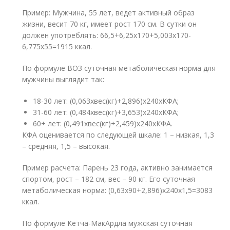
Пример: Мужчина, 55 лет, ведет активный образ
жизни, весит 70 кг, имеет рост 170 см. В сутки он
должен употреблять: 66,5+6,25х170+5,003х170-
6,775х55=1915 ккал.
По формуле ВОЗ суточная метаболическая норма для
мужчины выглядит так:
18-30 лет: (0,063хвес(кг)+2,896)х240хКФА;
31-60 лет: (0,484хвес(кг)+3,653)х240хКФА;
60+ лет: (0,491хвес(кг)+2,459)х240хКФА.
КФА оценивается по следующей шкале: 1 – низкая, 1,3
– средняя, 1,5 – высокая.
Пример расчета: Парень 23 года, активно занимается
спортом, рост – 182 см, вес – 90 кг. Его суточная
метаболическая норма: (0,63х90+2,896)х240х1,5=3083
ккал.
По формуле Кетча-МакАрдла мужская суточная