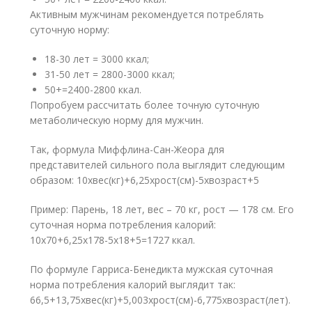
Активным мужчинам рекомендуется потреблять
суточную норму:
18-30 лет = 3000 ккал;
31-50 лет = 2800-3000 ккал;
50+=2400-2800 ккал.
Попробуем рассчитать более точную суточную
метаболическую норму для мужчин.
Так, формула Миффлина-Сан-Жеора для
представителей сильного пола выглядит следующим
образом: 10хвес(кг)+6,25хрост(см)-5хвозраст+5
Пример: Парень, 18 лет, вес – 70 кг, рост — 178 см. Его
суточная норма потребления калорий:
10х70+6,25х178-5х18+5=1727 ккал.
По формуле Гарриса-Бенедикта мужская суточная
норма потребления калорий выглядит так:
66,5+13,75хвес(кг)+5,003хрост(см)-6,775хвозраст(лет).