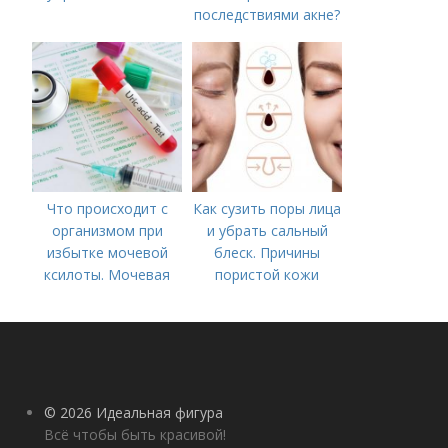
последствиями акне?
Что происходит с
Как сузить поры лица
организмом при
и убрать сальный
избытке мочевой
блеск. Причины
ксилоты. Мочевая
пористой кожи
кислота в крови:
норма и отклонения
© 2026 Идеальная фигура
Всё чтобы быть красивой!