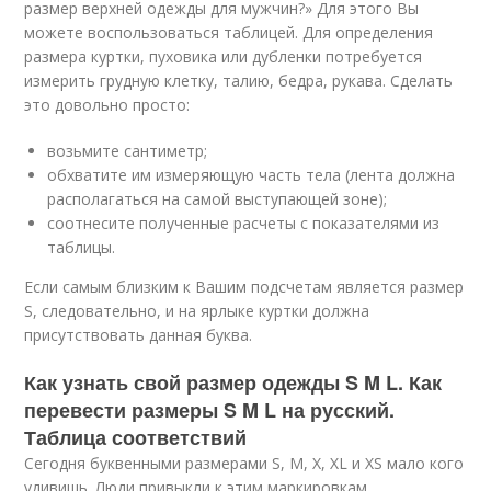
размер верхней одежды для мужчин?» Для этого Вы
можете воспользоваться таблицей. Для определения
размера куртки, пуховика или дубленки потребуется
измерить грудную клетку, талию, бедра, рукава. Сделать
это довольно просто:
возьмите сантиметр;
обхватите им измеряющую часть тела (лента должна
располагаться на самой выступающей зоне);
соотнесите полученные расчеты с показателями из
таблицы.
Если самым близким к Вашим подсчетам является размер
S, следовательно, и на ярлыке куртки должна
присутствовать данная буква.
Как узнать свой размер одежды S M L. Как
перевести размеры S M L на русский.
Таблица соответствий
Сегодня буквенными размерами S, M, X, XL и XS мало кого
удивишь. Люди привыкли к этим маркировкам,