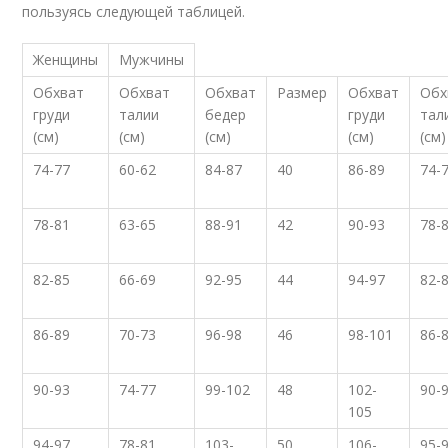
пользуясь следующей таблицей.
Женщины
Мужчины
Обхват
Обхват
Обхват
Размер
Обхват
Обх
груди
талии
бедер
груди
тал
(см)
(см)
(см)
(см)
(см)
74-77
60-62
84-87
40
86-89
74-
78-81
63-65
88-91
42
90-93
78-
82-85
66-69
92-95
44
94-97
82-
86-89
70-73
96-98
46
98-101
86-
90-93
74-77
99-102
48
102-
90-
105
94-97
78-81
103-
50
106-
95-