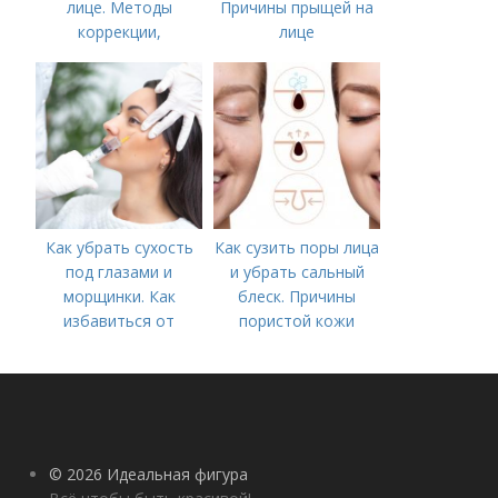
лице. Методы
Причины прыщей на
коррекции,
лице
аппаратного лечения
акне и удаления
рубцов и шрамов
постакне
Как убрать сухость
Как сузить поры лица
под глазами и
и убрать сальный
морщинки. Как
блеск. Причины
избавиться от
пористой кожи
морщин под глазами:
косметологические
процедуры
© 2026 Идеальная фигура