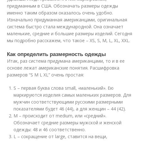
придуманным в США. Обозначать размеры одежды
именно таким образом оказалось очень удобно.
Изначально придуманная американцами, оригинальная
система быстро стала международной. Она означает
маленькие, средние и большие размеры изделий. Сегодня
мы подробно расскажем, что такое – XS, S, M, L, XL, XXL.
Как определить размерность одежды
Итак, раз система придумана американцами, то и в ее
основе лежат американские понятия. Расшифровка
размеров “S M L XL” очень простая:
S – первая буква слова small, «маленький». Ею
маркируются изделия самых маленьких размеров. Для
мужчин соответствующими русскими размерными
показателями будет 46 (44), а для женщин – 44 (42).
M – происходит от medium, или «средний».
Обозначает средние размеры мужской и женской
одежды: 48 и 46 соответственно.
L – сокращение от large, ставится на вещи,