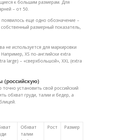
сящиеся к большим размерам. Для
рней – от 50.
е появилось еще одно обозначение –
ь собственный размерный показатель,
уква не используется для маркировки
 Например, XS по-английски extra
tra large) – «сверхбольшой», XXL (extra
ы (российскую)
 точно установить свой российский
ть обхват груди, талии и бедер, а
блицей.
хват
Обхват
Рост
Размер
уди
талии