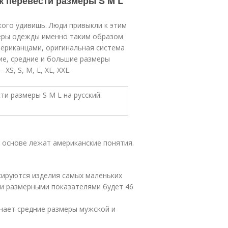
ак перевести размеры S M L
кого удивишь. Люди привыкли к этим
еры одежды именно таким образом
мериканцами, оригинальная система
ие, средние и большие размеры
S, S, M, L, XL, XXL.
е основе лежат американские понятия.
ркируются изделия самых маленьких
и размерными показателями будет 46
ачает средние размеры мужской и