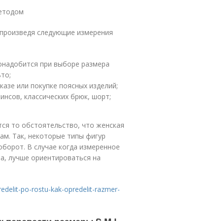
методом
произведя следующие измерения
понадобится при выборе размера
ьто;
азе или покупке поясных изделий;
инсов, классических брюк, шорт;
ся то обстоятельство, что женская
ам. Так, некоторые типы фигур
оборот. В случае когда измеренное
та, лучше ориентироваться на
redelit-po-rostu-kak-opredelit-razmer-