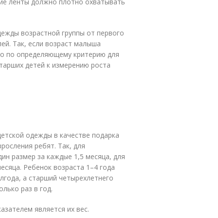
ие ленты должно плотно охватывать
дежды возрастной группы от первого
ей. Так, если возраст малыша
жно по определяющему критерию для
старших детей к измерению роста
детской одежды в качестве подарка
росления ребят. Так, для
ин размер за каждые 1,5 месяца, для
месяца. Ребенок возраста 1–4 года
лгода, а старший четырехлетнего
лько раз в год.
зателем является их вес.