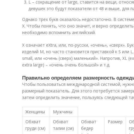
L – сокращение от large, ставится на вещи, отно
девушек это будут показатели от 48 и выше, для па
Однако трех букв оказалось недостаточно. В систем
X. Чтобы понять, что оно значит, и верно определит
необходимо вспомнить английский.
X означает eXtra, или, по-русски, «очень», «сверх». Б
изделий M, но часто становится приставкой к S или L.
small, или «очень (сверх) маленький». Напротив, XL (ex
extra large) – «очень очень большой» и т.д.
Правильно определяем размерность одежд
Чтобы пользоваться международной системой, нужно
размерный показатель. Для этого потребуется замери
затем определить значение, пользуясь следующей та
Женщины
Мужчины
Обхват
Обхват
Обхват
Размер
Об
груди (см)
талии (см)
бедер
гр