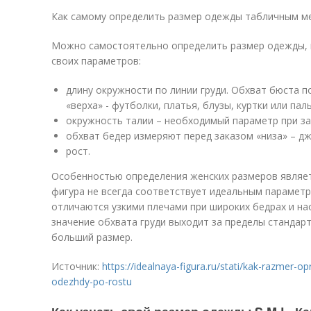
Как самому определить размер одежды табличным 
Можно самостоятельно определить размер одежды, 
своих параметров:
длину окружности по линии груди. Обхват бюста 
«верха» - футболки, платья, блузы, куртки или пал
окружность талии – необходимый параметр при зак
обхват бедер измеряют перед заказом «низа» – дж
рост.
Особенностью определения женских размеров являет
фигура не всегда соответствует идеальным параметр
отличаются узкими плечами при широких бедрах и на
значение обхвата груди выходит за пределы стандар
больший размер.
Источник:
https://idealnaya-figura.ru/stati/kak-razmer-op
odezhdy-po-rostu