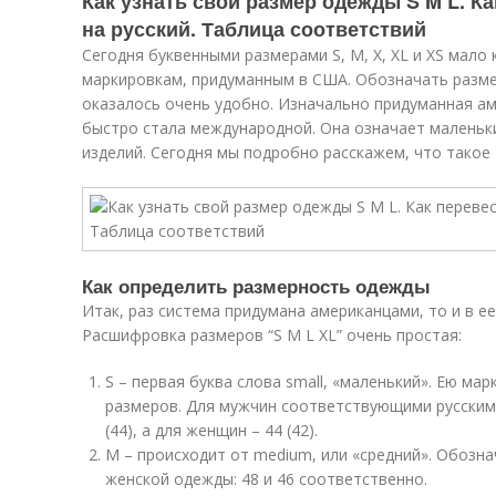
Как узнать свой размер одежды S M L. К
на русский. Таблица соответствий
Сегодня буквенными размерами S, M, X, XL и XS мало 
маркировкам, придуманным в США. Обозначать разм
оказалось очень удобно. Изначально придуманная а
быстро стала международной. Она означает маленьк
изделий. Сегодня мы подробно расскажем, что такое – X
Как определить размерность одежды
Итак, раз система придумана американцами, то и в е
Расшифровка размеров “S M L XL” очень простая:
S – первая буква слова small, «маленький». Ею ма
размеров. Для мужчин соответствующими русским
(44), а для женщин – 44 (42).
M – происходит от medium, или «средний». Обозн
женской одежды: 48 и 46 соответственно.