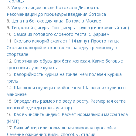
таблицы
7.
Уход за лицом после ботокса и Диспорта.
Рекомендации до процедуры введения ботокса
8.
Цена на ботокс для лица. Ботокс в Москве
9.
Тип, какой фигуры. Тип фигуры: груша (гинекоидный тип)
10.
Самса из готового слоеного теста. С фаршем
11.
Сколько калорий сжигает 114 минут Просто танца.
Сколько калорий можно сжечь за одну тренировку в
спортзале
12.
Спортивная обувь для бега женская. Какие беговые
кроссовки лучше купить
13.
Калорийность курица на гриле. Чем полезен Курица-
гриль
14.
Шашлык из курицы с майонезом. Шашлык из курицы в
майонезе
15.
Определить размер по весу и росту. Размерная сетка
женской одежды (калькулятор)
16.
Как вычислить индекс. Расчет нормальной массы тела
(ИМТ)
17.
Лишний жир или нормальная жировая прослойка.
Лечение ожирения: виды, способы, стадии