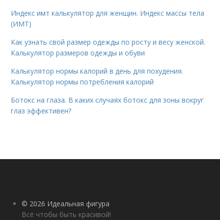
Индекс имт калькулятор для женщин. Индекс массы тела
(ИМТ)
Как узнать свой размер одежды по росту и весу женской.
Калькулятор размеров одежды и обуви
Калькулятор нормы калорий в день для похудения.
Калькулятор нормы потребления калорий
Ботокс на глаза. В каких случаях ботокс для зоны вокруг
глаз эффективен?
© 2026 Идеальная фигура
Всё чтобы быть красивой!